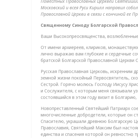
Поместных Православных Церквей Святейший
Московский и всея Руси Кирилл направил собо
Православной Церкви в связи с кончиной ее П
Священному Синоду Болгарской Правос
Ваши Высокопреосвященства, возлюбленные 
От имени архиереев, клириков, монашествую
лично выражаю вам глубокие и сердечные со
братской Болгарской Православной Церкви 
Русская Православная Церковь, искренним д
земной жизни покойный Первосвятитель, ско
Сестрой. Горячо молюсь Господу Иисусу Хри
и Сослужителя, с которым меня связывали у
состоявшийся в этом году визит в Болгарию
Новопреставленный Святейший Патриарх соед
многочисленные добродетели, которые он ст
Спасителю, украшали древнюю Болгарскую Ц
Православия, Святейший Максим был настоя
единства и спасения которой он ревностно т