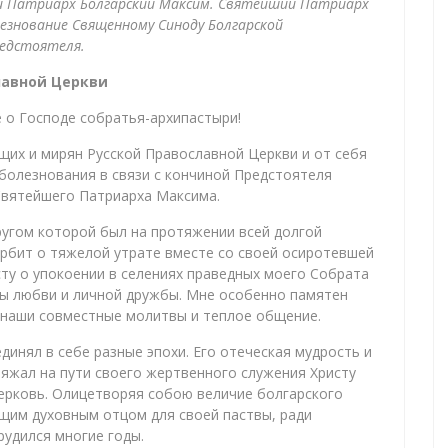
 Патриарх Болгарский Максим. Святейший Патриарх
лезнование Священному Синоду Болгарской
редстоятеля.
лавной Церкви
о Господе собратья-архипастыри!
щих и мирян Русской Православной Церкви и от себя
болезнования в связи с кончиной Предстоятеля
Святейшего Патриарха Максима.
ругом которой был на протяжении всей долгой
рбит о тяжелой утрате вместе со своей осиротевшей
сту о упокоении в селениях праведных моего Собрата
зы любви и личной дружбы. Мне особенно памятен
, наши совместные молитвы и теплое общение.
инял в себе разные эпохи. Его отеческая мудрость и
яжал на пути своего жертвенного служения Христу
ерковь. Олицетворяя собою величие болгарского
щим духовным отцом для своей паствы, ради
рудился многие годы.