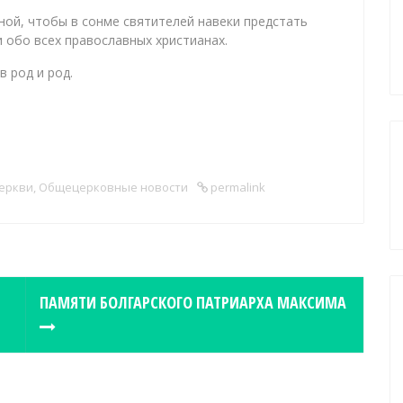
ной, чтобы в сонме святителей навеки предстать
 обо всех православных христианах.
в род и род.
Церкви
,
Общецерковные новости
permalink
ПАМЯТИ БОЛГАРСКОГО ПАТРИАРХА МАКСИМА