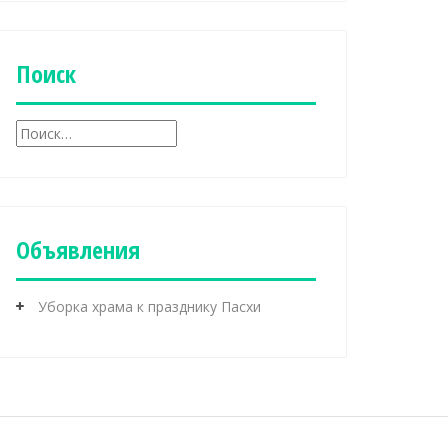
б
р
и
к
Поиск
и
Н
а
й
т
и
:
Объявления
Уборка храма к празднику Пасхи