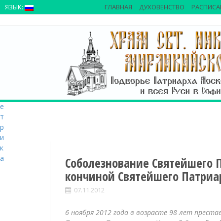
>
ЯЗЫК:
ГЛАВНАЯ
ДУХОВЕНСТВО
РАСПИСА
S
k
i
p
t
o
c
o
n
t
e
n
t
Соболезнование Святейшего П
кончиной Святейшего Патриа
07.11.2012
6 ноября 2012 года в возрасте 98 лет прест