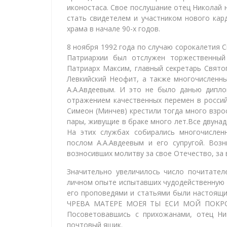
иконостаса. Свое послушание отец Николай н
стать свидетелем и участником нового кар
храма в начале 90-х годов.
8 ноября 1992 года по случаю сорокалетия 
Патриархии был отслужен торжественный 
Патриарх Максим, главный секретарь Свято
Левкийский Неофит, а также многочисленны
А.А.Авдеевым. И это не было данью дипло
отражением качественных перемен в россий
Симеон (Минчев) крестили тогда много взро
пары, живущие в браке много лет.Все двуна
На этих службах собирались многочислен
послом А.А.Авдеевым и его супругой. Воз
возносивших молитву за свое Отечество, за 
Значительно увеличилось число почитател
личном опыте испытавших чудодейственную с
его проповедями и статьями были настоящи
ЧРЕВА МАТЕРЕ МОЕЯ ТЫ ЕСИ МОЙ ПОКРОВИТ
Посоветовавшись с прихожанами, отец Ни
почтовый ящик.