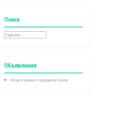
б
р
и
к
Поиск
и
Т
ъ
р
с
е
н
Объявления
е
з
а
Уборка храма к празднику Пасхи
: