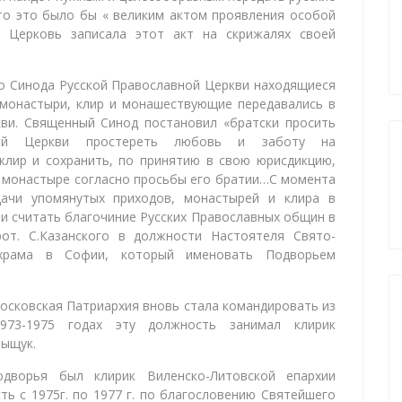
то это было бы « великим актом проявления особой
 Церковь записала этот акт на скрижалях своей
о Синода Русской Православной Церкви находящиеся
 монастыри, клир и монашествующие передавались в
ви. Священный Синод постановил «братски просить
ной Церкви простереть любовь и заботу на
клир и сохранить, по принятию в свою юрисдикцию,
м монастыре согласно просьбы его братии…С момента
дачи упомянутых приходов, монастырей и клира в
и считать благочиние Русских Православных общин в
рот. С.Казанского в должности Настоятеля Свято-
 храма в Софии, который именовать Подворьем
Московская Патриархия вновь стала командировать из
973-1975 годах эту должность занимал клирик
Тыщук.
одворья был клирик Виленско-Литовской епархии
ть с 1975г. по 1977 г. по благословению Святейшего