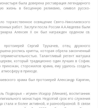
монастыря была доверена реставрация легендарного
ую жизнь в бесценную реликвию, символ русско-
ыло торжественное освящение Свято-Николаевского
онных работ. Заслуги посла России А.А.Авдеева были
риарха Алексия II он был награжден орденом св.
й протоиерей Сергий Трухачев, отец дружного
ершена роспись крипты, которая обрела законченный
стопримечательностью. Талантливый регент матушка
церкви, который традиционно один лучших в Софии.
 прихожан, сторожилов храма, ему удалось создать
 атмосферу в приходе.
лаевского храма был протоиерей Александр Карягин,
ель Подворья – игумен Исидор (Минаев), воспитанник
пигиального монастыря. Недолгий срок его служения
а стала и более активной, и разнообразной. В связи