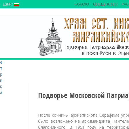
>
ЕЗИК:
НАЧАЛО
СВЕЩЕНСТВО
РАС
S
k
i
p
t
o
c
o
n
t
e
n
t
Подворье Московской Патри
После кончины архиепископа Серафима упр
было возложено на архимандрита Пантелеи
благочинного. В 1951 году на территори