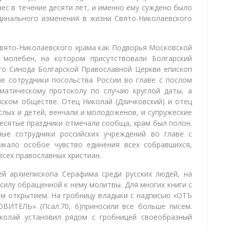
ес в течение десяти лет, и именно ему суждено было
динального изменения в жизни Свято-Николаевского
Свято-Николаевского храма как Подворья Московской
молебен, на котором присутствовали Болгарский
го Синода Болгарской Православной Церкви епископ
е сотрудники посольства России во главе с послом
матическому протоколу по случаю круглой даты, а
ском обществе. Отец Николай (Дзичковский) и отец
слых и детей, венчали и молодоженов, и супружеские
десятые праздники отмечали сообща, храм был полон.
ные сотрудники российских учреждений во главе с
никало особое чувство единения всех собравшихся,
всех православных христиан.
ей архиепископа Серафима среди русских людей, на
илу обращенной к нему молитвы. Для многих книги с
м открытием. На гробницу владыки с надписью «ОТЪ
ЕЛЬ» (Псал.70, 6)приносили все больше писем.
колай установил рядом с гробницей своеобразный