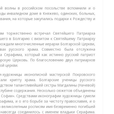
ой волны в российском посольстве вспомнили и о
годы инвалидном доме в Княжево, одиноких, больных,
вания, на которые закупались подарки к Рождеству и
ам торжественно встречал Святейшего Патриарха
вшего в Болгарию с визитом к Святейшему Патриарху
вождали многочисленные иерархи Болгарской Церкви,
вах русского храма. Совместно была отслужена
па Серафима, который как истинно русский патриот
арскую Церковь. По благословению двух патриархов
ой церкви.
и-художницы иконописной мастерской Покровского
али крипту храма. Болгарские ученицы русского
одством талантливейшей сестры Магдалины (Начевой)
 глубине содержания. Несколько сюжетов объединены
 Софии». Средствами иконографии художницы сумели
рафима, и о его борьбе за чистоту православия, и о
ря великолепным росписям имя безвременно погибшей
 навсегда соединилось с именем владыки Серафима.