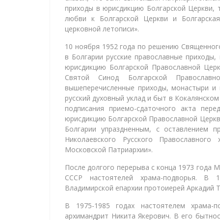
приходы в юрисдикцию Болгарской Церкви, 
любви к Болгарской Церкви и Болгарская
церковной летописи».
10 ноября 1952 года по решению Священног
в Болгарии русские православные приходы,
юрисдикцию Болгарской Православной Церк
Святой Синод Болгарской Православ
вышеперечисленные приходы, монастыри и 
русский духовный уклад и быт в Кокалянско
подписания приемо-сдаточного акта пере
юрисдикцию Болгарской Православной Церкв
Болгарии упраздненным, с оставлением п
Николаевского Русского Православного
Московской Патриархии».
После долгого перерыва с конца 1973 года 
СССР настоятелей храма-подворья. В 1
Владимирской епархии протоиерей Аркадий 
В 1975-1985 годах настоятелем храма-п
архимандрит Никита Якерович. В его бытнос