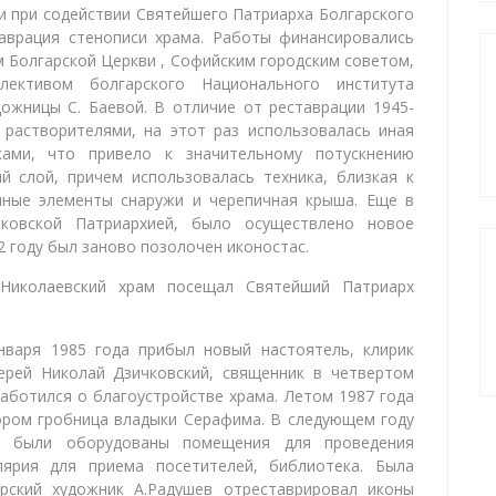
и при содействии Святейшего Патриарха Болгарского
аврация стенописи храма. Работы финансировались
 Болгарской Церкви , Софийским городским советом,
лективом болгарского Национального института
ожницы С. Баевой. В отличие от реставрации 1945-
 растворителями, на этот раз использовалась иная
ками, что привело к значительному потускнению
й слой, причем использовалась техника, близкая к
нные элементы снаружи и черепичная крыша. Еще в
ковской Патриархией, было осуществлено новое
2 году был заново позолочен иконостас.
-Николаевский храм посещал Святейший Патриарх
нваря 1985 года прибыл новый настоятель, клирик
ерей Николай Дзичковский, священник в четвертом
заботился о благоустройстве храма. Летом 1987 года
ром гробница владыки Серафима. В следующем году
де были оборудованы помещения для проведения
елярия для приема посетителей, библиотека. Была
арский художник А.Радушев отреставрировал иконы