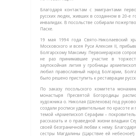
Благодаря контактам с эмигрантами перв
русских людях, живших в созданном в 20-е 
инвалидах. В посольстве собирали пожертво
Пасхе.
19 мая 1994 года Свято-Николаевский хр
Московского и всея Руси Алексия II, прибы
Болгарскому Максиму. Первоиерархов сопро
не раз принимавшие участие в торжест
заупокойная лития у гробницы архиеписко
любил православный народ Болгарии, Болг
было решено приступить к реставрации русск
По заказу посольского комитета монахин
монастыря Пресвятой Богородицы распис
художника о. Николая (Шелехова) под руков
создали росписи удивительные по красоте и
темой «Архиепископ Серафим – покровитель
рассказать и о праведной жизни владыки Се
своей безграничной любви к нему. Благода
сестры Магдалины (Царствие ей небесное!)