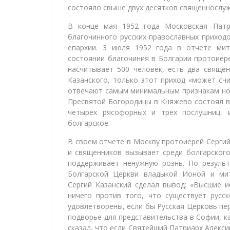
состояло свыше двух десятков священнослу
В конце мая 1952 года Московская Патр
благочинного русских православных приходо
епархии. 3 июля 1952 года в отчете ми
состоянии благочиния в Болгарии протоиер
насчитывает 500 человек, есть два свяще
Казанского, только этот приход «может сч
отвечают самым минимальным признакам но
Пресвятой Богородицы в Княжево состоял в 
четырех рясофорных и трех послушниц, 
болгарское.
В своем отчете в Москву протоиерей Сергий
и священников вызывает среди болгарского
поддерживает ненужную рознь. По резуль
Болгарской Церкви владыкой Ионой и ми
Сергий Казанский сделал вывод: «Высшие 
ничего против того, что существует русс
удовлетворены, если бы Русская Церковь пер
подворье для представительства в Софии, к
сказал, что если Святейший Патриарх Алекс