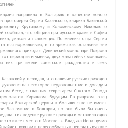
жителей.
иархия направила в Болгарию в качестве нового
в протоиерея Сергия Казанского, клирика Бакинской
трополиту Крутицкому и Коломенскому Николаю о
ей сообщал, что община при русском храме в Софии
нника, диакон и псаломщик. По мнению отца Сергия
итаться нормальным», в то время как остальные «не
рмального прихода». Девический монастырь Покрова
тот период из игуменьи, двух манатейных монахинь,
из них три имели советское гражданство и семь
 Казанский утверждал, что наличие русских приходов
 духовенства некоторое неудовольствие и досаду и
татам бесед с главным секретарем Святого Синода
трополитом Кириллом, будущим Патриархом, отец
иерархи болгарской церкви в большинстве не имеют
кое благочиние в Болгарии, но они были бы очень
едала в их ведение русские приходы и оставила одно
ак это имеет место в Москве…». Владыка Иона прямо
ий найдет нужным и целесообразным передать русские