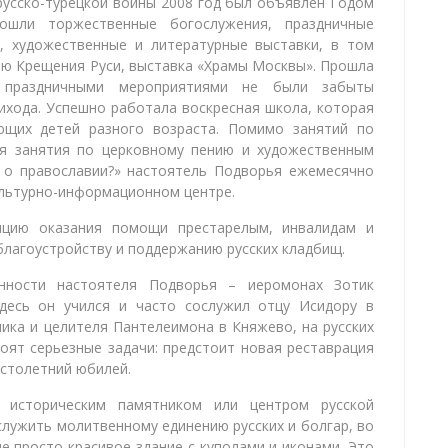
русско-турецкой войны 2008 год был объявлен Годом
ошли торжественные богослужения, праздничные
, художественные и литературные выставки, в том
ию Крещения Руси, выставка «Храмы Москвы». Прошла
а праздничными мероприятиями не были забыты
ихода. Успешно работала воскресная школа, которая
яющих детей разного возраста. Помимо занятий по
ся занятия по церковному пению и художественным
 о православии?» настоятель Подворья ежемесячно
ультурно-информационном центре.
цию оказания помощи престарелым, инвалидам и
лагоустройству и поддержанию русских кладбищ.
нности настоятеля Подворья – иеромонах Зотик
здесь он учился и часто сослужил отцу Исидору в
ика и целителя Пантелеимона в Княжево, на русских
оят серьезные задачи: предстоит новая реставрация
о столетний юбилей.
 историческим памятником или центром русской
лужить молитвенному единению русских и болгар, во
не просто красивое здание с куполами и иконами. Это