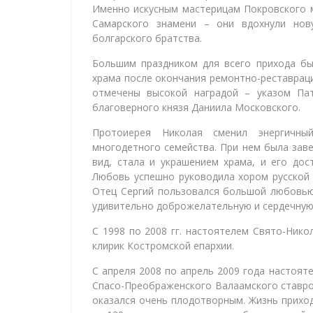
Именно искусным мастерицам Покровского 
Самарского знамени – они вдохнули нов
болгарского братства.
Большим праздником для всего прихода б
храма после окончания ремонтно-реставраци
отмечены высокой наградой – указом Пат
благоверного князя Даниила Московского.
Протоиерея Николая сменил энергичны
многодетного семейства. При нем была зав
вид, стала и украшением храма, и его до
Любовь успешно руководила хором русской 
Отец Сергий пользовался большой любовью
удивительно доброжелательную и сердечную
С 1998 по 2008 гг. настоятелем Свято-Нико
клирик Костромской епархии.
С апреля 2008 по апрель 2009 года настоят
Спасо-Преображенского Валаамского ставро
оказался очень плодотворным. Жизнь приход