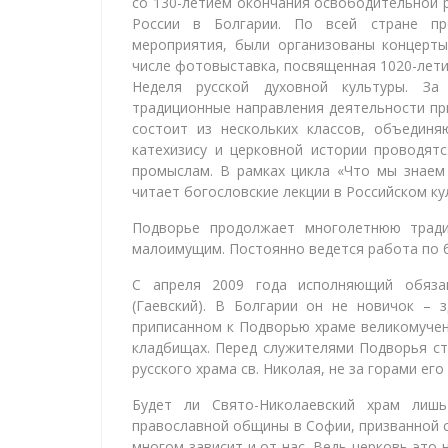
со 130-летием окончания освободительной 
России в Болгарии. По всей стране пр
мероприятия, были организованы концерты
числе фотовыставка, посвященная 1020-лет
Неделя русской духовной культуры. З
традиционные направления деятельности пр
состоит из нескольких классов, объедин
катехизису и церковной истории проводят
промыслам. В рамках цикла «Что мы знаем
читает богословские лекции в Российском к
Подворье продолжает многолетнюю тради
малоимущим. Постоянно ведется работа по б
С апреля 2009 года исполняющий обяза
(Гаевский). В Болгарии он не новичок – 
приписанном к Подворью храме великомучен
кладбищах. Перед служителями Подворья ст
русского храма св. Николая, не за горами ег
Будет ли Свято-Николаевский храм лишь
православной общины в Софии, призванной с
многом зависит и от нас. Ведь церковь это 