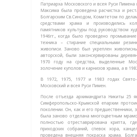
Патриарха Московского и всея Руси Пимена 
Максима была проведена расчистка и рест
Болгарским Св.Синодом, Комитетом по делам
средствами храма и производились кол
памятников культуры под руководством худ
1946гг., когда было проведено промывание
техника – стирание специальными резин
живописи. Заново был укреплен живописны
авторской, были законсервированы деревя
1970 году на средства, выделенные Мос
золочение куполов и карнизов храма, а в 198
В 1972, 1975, 1977 и 1983 годах Свято
Московский и всея Руси Пимен.
После отъезда архимандрита Никиты 25 я
Симферопольско-Крымской епархии протои
поколении. Он, как и его предшественники, 
была заново отделана многоцветным мрамо
полностью отреставрирована крипта, г
приходских собраний, спевок хора, канц
проведена внешняя покраска храма. Болг