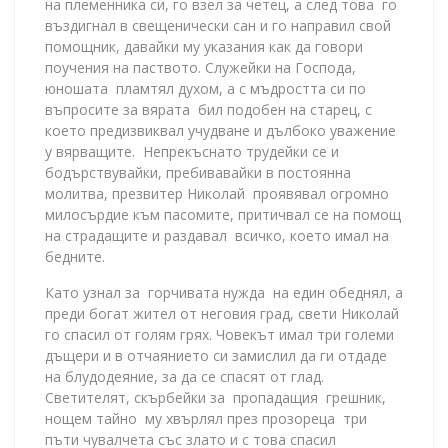
на племенника си, го взел за четец, а след това го
въздигнал в свещенически сан и го направил свой
помощник, давайки му указания как да говори
поучения на паството. Служейки на Господа,
юношата пламтял духом, а с мъдростта си по
въпросите за вярата бил подобен на старец, с
което предизвиквал учудване и дълбоко уважение
у вярващите. Непрекъснато трудейки се и
бодърствувайки, пребивавайки в постоянна
молитва, презвитер Николай проявявал огромно
милосърдие към пасомите, притичвал се на помощ
на страдащите и раздавал всичко, което имал на
бедните.
Като узнал за горчивата нужда на един обеднял, а
преди богат жител от неговия град, свети Николай
го спасил от голям грях. Човекът имал три големи
дъщери и в отчаянието си замислил да ги отдаде
на блудодеяние, за да се спасят от глад.
Светителят, скърбейки за пропадащия грешник,
нощем тайно му хвърлял през прозореца три
пъти чувалчета със злато и с това спасил