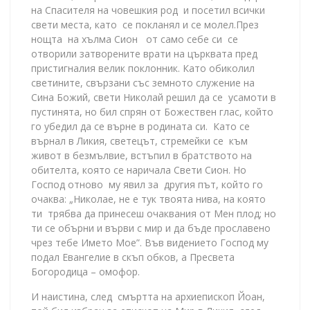
на Спасителя на човешкия род и посетил всички
свети места, като се покланял и се молел.През
нощта на хълма Сион от само себе си се
отворили затворените врати на църквата пред
пристигналия велик поклонник. Като обиколил
светините, свързани със земното служение на
Сина Божий, свети Николай решил да се усамоти в
пустинята, но бил спрян от Божествен глас, който
го убедил да се върне в родината си. Като се
върнал в Ликия, светецът, стремейки се към
живот в безмълвие, встъпил в братството на
обителта, която се наричала Свети Сион. Но
Господ отново му явил за другия път, който го
очаква: „Николае, не е тук твоята нива, на която
ти трябва да принесеш очаквания от Мен плод; но
ти се обърни и върви с мир и да бъде прославено
чрез тебе Името Мое”. Във видението Господ му
подал Евангелие в скъп обков, а Пресвета
Богородица – омофор.
И наистина, след смъртта на архиепископ Йоан,