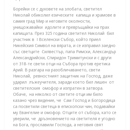
Борейки се с духовете на злобата, светител
Николай обиколил езическите капища и храмове в
самия град Мир и неговите околности,
унищожавайки идолите и превръщайки на прах
капищата. През 325 година светител Николай бил
участник в І Вселенски Събор, който приел
Никейския Символ на вярата, и се изправил заедно
със светците Силвестър, папа Римски, Александър
Александрийски, Спиридон Тримитунски и с други
от 318-те свети отци на Събора против еретика
Арий. В разгара на разобличаването, свети
Николай, ревностният защитник на Господ, даже
ударил лъжеучителя, заради което бил лишен от
светителския омофор и изпратен в затвора.
Обаче, на няколко от светите отци им било
казано чрез видение, че Сам Господ и Богородица
са посветили светеца в епископски чин, подавайки
му Евангелие и омофор. Отците от събора, като се
уверили, че дръзновението на светителя е угодно
на Бога, прославили Господа, а неговия свят