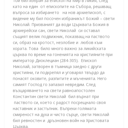
той бил избран за епископ на Мир в Ликия, след
като на един от епископите на Събора, решаващ
въпроса за избирането на нов архиепископ, с
видение му бил посочен избраникът Божий – свети
Николай. Призваният да води Църквата Божия в
архиерейски сан, свети Николай си оставал
същият велик подвижник, показващ на паството
си, образ на кротост, незлобие и любов към
хората. Това било много важно за ликийската
църква по време на гоненията на християните при
император Диоклециан (284-305). Епископ
Николай, затворен в тъмница заедно с други
християни, ги подкрепял и уговарял твърдо да
понасят оковите, разпитите и мъченията. Него
самият Господ го запазил невредим. След
възцаряването на свети равноапостолен
Константин свети Николай бил върнат при
паството си, което с радост посрещнало своя
наставник и застъпник. Въпреки голямата
смиреност на духа и чисто сърце, свети Николай
бил ревностен и дръзновен войн на Христовата
Църква.