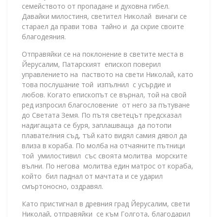
семейството от пропадане и духовна гибел.
Давайки милостиня, светител Николай винаги се
стараел да прави това тайно и да скрие своите
благодеяния.
Отправяйки се на поклонение в светите места в
Йерусалим, Патарският епископ поверил
управлението на паството на свети Николай, като
това послушание той изпълнил с усърдие и
любов. Когато епископът се върнал, той на свой
ред изпросил благословение от него за пътуване
до Светата Земя. По пътя светецът предсказал
надигащата се буря, заплашваща да потопи
плавателния съд, тъй като видял самия дявол да
влиза в кораба. По молба на отчаяните пътници
той умилостивил със своята молитва морските
вълни. По негова молитва един матрос от кораба,
който бил паднал от мачтата и се ударил
смъртоносно, оздравял.
Като пристигнал в древния град Йерусалим, свети
Николай, отправяйки се към Голгота, благодарил