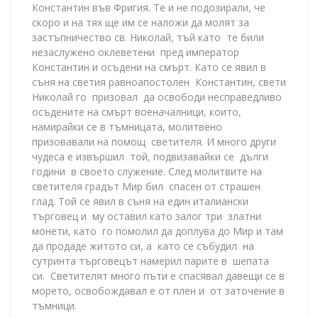
Константин във Фригия. Те и не подозирали, че
скоро и на тях ще им се наложи да молят за
застъпничество св. Николай, тъй като те били
незаслужено оклеветени пред император
Константин и осъдени на смърт. Като се явил в
съня на светия равноапостолен Константин, свети
Николай го призовал да освободи несправедливо
осъдените на смърт военачалници, които,
намирайки се в тъмницата, молитвено
призовавали на помощ светителя. И много други
чудеса е извършил той, подвизавайки се дълги
години в своето служение. След молитвите на
светителя градът Мир бил спасен от страшен
глад. Той се явил в съня на един италиански
търговец и му оставил като залог три златни
монети, като го помолил да доплува до Мир и там
да продаде житото си, а като се събудил на
сутринта търговецът намерил парите в шепата
си. Светителят много пъти е спасявал давещи се в
морето, освобождавал е от плен и от заточение в
тъмници.