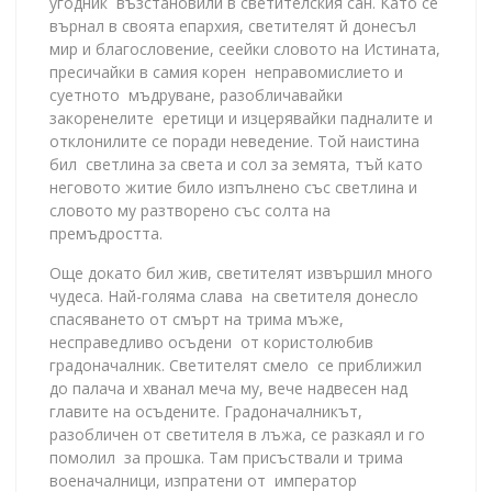
угодник възстановили в светителския сан. Като се
върнал в своята епархия, светителят й донесъл
мир и благословение, сеейки словото на Истината,
пресичайки в самия корен неправомислието и
суетното мъдруване, разобличавайки
закоренелите еретици и изцерявайки падналите и
отклонилите се поради неведение. Той наистина
бил светлина за света и сол за земята, тъй като
неговото житие било изпълнено със светлина и
словото му разтворено със солта на
премъдростта.
Още докато бил жив, светителят извършил много
чудеса. Най-голяма слава на светителя донесло
спасяването от смърт на трима мъже,
несправедливо осъдени от користолюбив
градоначалник. Светителят смело се приближил
до палача и хванал меча му, вече надвесен над
главите на осъдените. Градоначалникът,
разобличен от светителя в лъжа, се разкаял и го
помолил за прошка. Там присъствали и трима
военачалници, изпратени от император