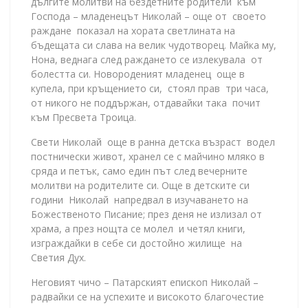
дългите молитви на бездетните родители към
Господа – младенецът Николай – още от своето
раждане показал на хората светлината на
бъдещата си слава на велик чудотворец. Майка му,
Нона, веднага след раждането се излекувала от
болестта си. Новороденият младенец още в
купела, при кръщението си, стоял прав три часа,
от никого не поддържан, отдавайки така почит
към Пресвета Троица.
Свети Николай още в ранна детска възраст водел
постнически живот, хранел се с майчино мляко в
сряда и петък, само един път след вечерните
молитви на родителите си. Още в детските си
години Николай напредвал в изучаването на
Божественото Писание; през деня не излизал от
храма, а през нощта се молел и четял книги,
изграждайки в себе си достойно жилище на
Светия Дух.
Неговият чичо – Патарският епископ Николай –
радвайки се на успехите и високото благочестие