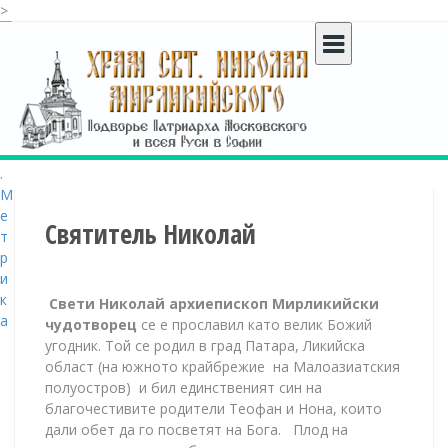
>
S
k
i
p
t
o
c
o
n
t
Святитель Николай
e
n
t
Свети Николай архиепископ Мирликийски
чудотворец
се е прославил като велик Божий
угодник. Той се родил в град Патара, Ликийска
област (на южното крайбрежие на Малоазиатския
полуостров) и бил единственият син на
благочестивите родители Теофан и Нона, които
дали обет да го посветят на Бога. Плод на