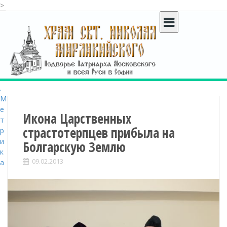
>
S
k
i
p
t
o
c
o
n
t
Икона Царственных
e
страстотерпцев прибыла на
n
Болгарскую Землю
t
09.02.2013