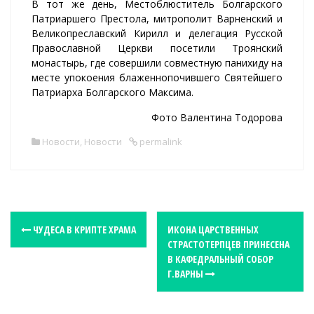
В тот же день, Местоблюститель Болгарского
Патриаршего Престола, митрополит Варненский и
Великопреславский Кирилл и делегация Русской
Православной Церкви посетили Троянский
монастырь, где совершили совместную панихиду на
месте упокоения блаженнопочившего Святейшего
Патриарха Болгарского Максима.
Фото Валентина Тодорова
Новости
,
Новости
permalink
P
ЧУДЕСА В КРИПТЕ ХРАМА
ИКОНА ЦАРСТВЕННЫХ
СТРАСТОТЕРПЦЕВ ПРИНЕСЕНА
o
В КАФЕДРАЛЬНЫЙ СОБОР
s
Г.ВАРНЫ
t
n