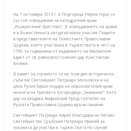
На 7 октомври 2013 г. в Подгорица (Черна гора) се
състоя освещаване на катедралния храм
„Възкресение Христово”. В освещаването на храма
и в Божествената литургия взеха участие Главите
и представителите на Поместните Православни
Църкви, които участваха в тържествата в чест на
1700-та годишнина от издаването на Миланския
едикт от св. равноапостоленен цар Константин
Велики.
В памет за случилото се на този ден историческо
събитие Светейшият Патриарх Московски и на
цяла Русия Кирил подари на новоосветения храм
иконата на Пресвета Богородица „Знамение”. Като
дар на владика Амфилохий Предстоятелят на
Руската Православна Църква връчи панагия.
Светейшият Патриарх Кирил благодари на Негово
Светейшество Сръбския Патриарх Ириней за
поканата да участва в тържествата по случай