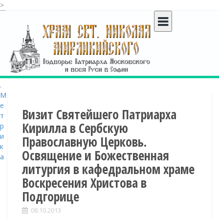
>
S
k
i
p
t
o
c
o
n
t
Визит Святейшего Патриарха
e
Кирилла в Сербскую
n
Православную Церковь.
t
Освящение и Божественная
литургия в кафедральном храме
Воскресения Христова в
Подгорице
08.10.2013