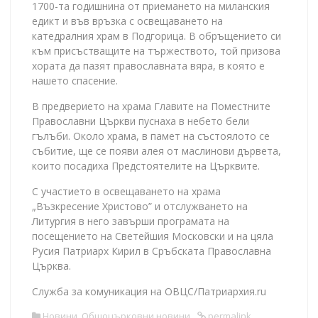
1700-та годишнина от приемането на миланския
едикт и във връзка с освещаването на
катедралния храм в Подгорица. В обръщението си
към присъстващите на тържеството, той призова
хората да пазят православната вяра, в която е
нашето спасение.
В предверието на храма Главите на Поместните
Православни Църкви пуснаха в небето бели
гълъби. Около храма, в памет на състоялото се
събитие, ще се появи алея от маслинови дървета,
които посадиха Предстоятелите на Църквите.
С участието в освещаването на храма
„Възкресение Христово” и отслужването на
Литургия в него завърши програмата на
посещението на Светейшия Московски и на цяла
Русия Патриарх Кирил в Сръбската Православна
Църква.
Служба за комуникация на ОВЦС/Патриархия.ru
Новини
,
Общоцърковни новини
permalink