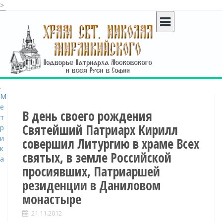
>
S
k
i
p
t
o
c
o
n
t
В день своего рождения
e
Святейший Патриарх Кирилл
n
совершил Литургию в храме Всех
t
святых, в земле Российской
просиявших, Патриаршей
резиденции в Даниловом
монастыре
21.11.2012