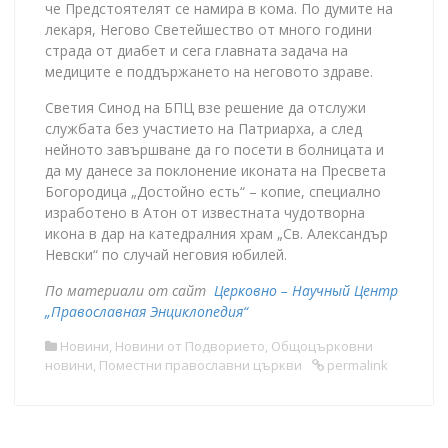
че Предстоятелят се намира в кома. По думите на
лекаря, Негово Светейшество от много години
страда от диабет и сега главната задача на
медиците е поддържането на неговото здраве.
Светия Синод на БПЦ взе решение да отслужи
службата без участието на Патриарха, а след
нейното завършване да го посети в болницата и
да му данесе за поклонение иконата на Пресвета
Богородица „Достойно есть“ – копие, специално
изработено в Атон от известната чудотворна
икона в дар на катедралния храм „Св. Александър
Невски“ по случай неговия юбилей.
По материали от сайт
Церковно – Научный Центр
„Православная Энциклопедия“
Новини
,
Новини от Подворието
,
Общоцърковни
новини
,
Поместни православни църкви
permalink