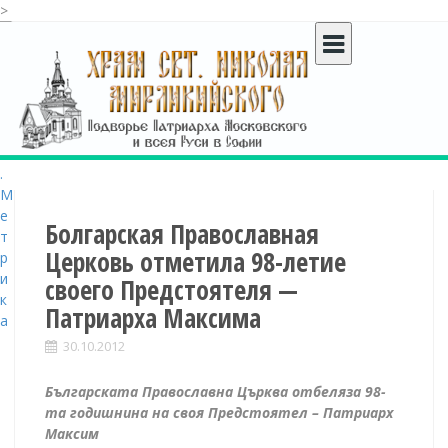
>
S
k
i
p
t
o
c
o
n
t
Болгарская Православная
e
Церковь отметила 98-летие
n
своего Предстоятеля —
t
Патриарха Максима
30.10.2012
Българската Православна Църква отбеляза 98-
та годишнина на своя Предстоятел – Патриарх
Максим