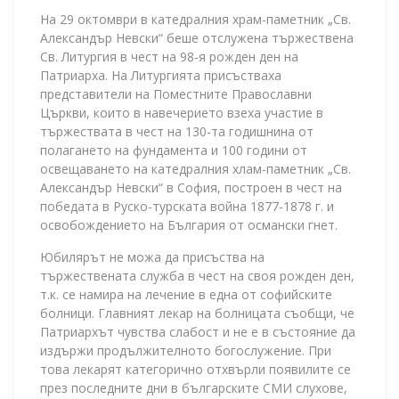
На 29 октомври в катедралния храм-паметник „Св.
Александър Невски“ беше отслужена тържествена
Св. Литургия в чест на 98-я рожден ден на
Патриарха. На Литургията присъстваха
представители на Поместните Православни
Църкви, които в навечерието взеха участие в
тържествата в чест на 130-та годишнина от
полагането на фундамента и 100 години от
освещаването на катедралния хлам-паметник „Св.
Александър Невски“ в София, построен в чест на
победата в Руско-турската война 1877-1878 г. и
освобождението на България от османски гнет.
Юбилярът не можа да присъства на
тържествената служба в чест на своя рожден ден,
т.к. се намира на лечение в една от софийските
болници. Главният лекар на болницата съобщи, че
Патриархът чувства слабост и не е в състояние да
издържи продължителното богослужение. При
това лекарят категорично отхвърли появилите се
през последните дни в българските СМИ слухове,