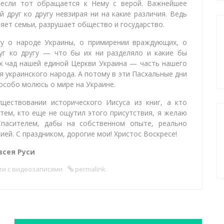
 если тот обращается к Нему с верой. Важнейшее
друг ко другу невзирая ни на какие различия. Ведь
яет семьи, разрушает общество и государство.
гу о народе Украины, о примирении враждующих, о
уг ко другу — что бы их ни разделяло и какие бы
ех чад нашей единой Церкви Украина — часть нашего
 украинского народа. А потому в эти Пасхальные дни
особо молюсь о мире на Украине.
ществовании исторического Иисуса из книг, а кто
 тем, кто еще не ощутил этого присутствия, я желаю
пасителем, дабы на собственном опыте, реально
й. С праздником, дорогие мои! Христос Воскресе!
всея Руси
ти с видеозаписями
permalink