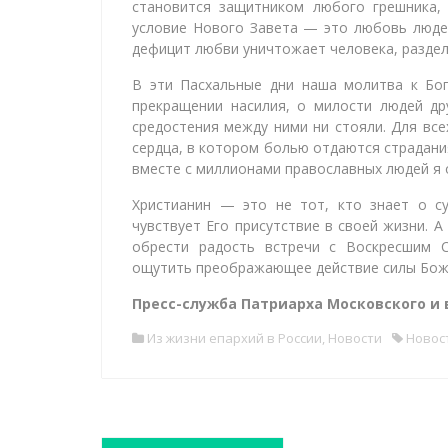
становится защитником любого грешника,
условие Нового Завета — это любовь людей 
дефицит любви уничтожает человека, раздел
В эти Пасхальные дни наша молитва к Бо
прекращении насилия, о милости людей др
средостения между ними ни стояли. Для вс
сердца, в котором болью отдаются страдания
вместе с миллионами православных людей я 
Христианин — это не тот, кто знает о су
чувствует Его присутствие в своей жизни. А
обрести радость встречи с Воскресшим С
ощутить преображающее действие силы Божие
Пресс-служба Патриарха Московского и 
Из жизни епархий в России
,
Новости
Новос