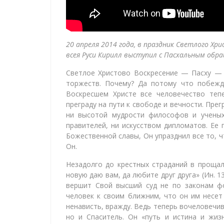
20 апреля 2014 года, в праздник Светлого Хр
всея Руси Кирилл выступил с Пасхальным обр
Светлое Христово Воскресение — Пасху —
торжеств. Почему? Да потому что побежде
Воскресшем Христе все человечество теп
преграду на пути к свободе и вечности. Пре
ни высотой мудрости философов и ученых
правителей, ни искусством дипломатов. Ее
Божественной славы, Он упразднил все то, ч
Он.
Незадолго до крестных страданий в прощал
новую даю вам, да любите друг друга» (Ин. 1
вершит Свой высший суд не по законам фо
человек к своим ближним, что он им несет 
ненависть, вражду. Ведь теперь вочеловечив
но и Спаситель. Он «путь и истина и жизн