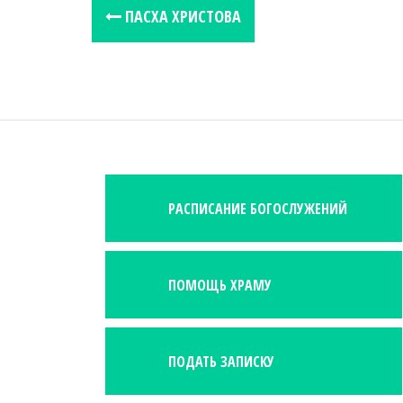
P
ПАСХА ХРИСТОВА
o
s
t
n
a
v
i
РАСПИСАНИЕ БОГОСЛУЖЕНИЙ
g
a
t
i
ПОМОЩЬ ХРАМУ
o
n
ПОДАТЬ ЗАПИСКУ