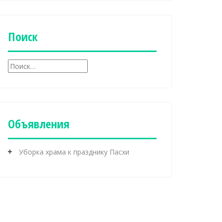
б
р
и
к
Поиск
и
Н
а
й
т
и
:
Объявления
Уборка храма к празднику Пасхи