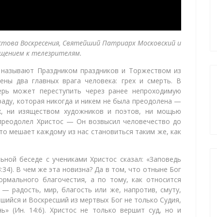
истова Воскресения, Святейший Патриарх Московский и
ащением к телезрителям.
 называют Праздником праздников и Торжеством из
ны два главных врага человека: грех и смерть. В
ерь может переступить через ранее непроходимую
граду, которая никогда и никем не была преодолена —
, ни изяществом художников и поэтов, ни мощью
 преодолел Христос — Он возвысил человечество до
то мешает каждому из нас становиться таким же, как
ьной беседе с учениками Христос сказал: «Заповедь
3:34). В чем же эта новизна? Да в том, что отныне Бог
рмального благочестия, а по тому, как относится
— радость, мир, благость или же, напротив, смуту,
шийся и Воскресший из мертвых Бог не только Судия,
ь» (Ин. 14:6). Христос не только вершит суд, но и