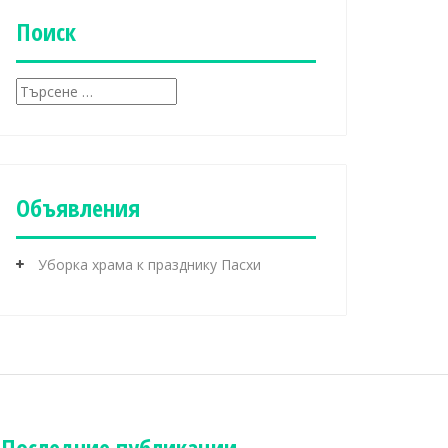
и
к
Поиск
и
Т
ъ
р
с
е
н
Объявления
е
з
а
Уборка храма к празднику Пасхи
:
Последние публикации