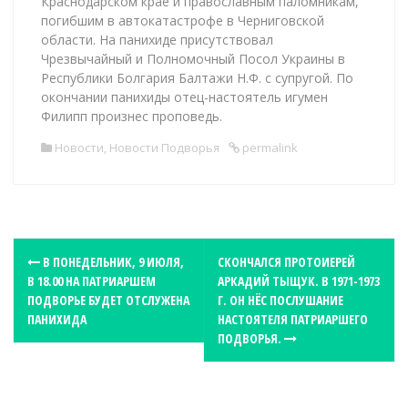
Краснодарском крае и православным паломникам,
погибшим в автокатастрофе в Черниговской
области. На панихиде присутствовал
Чрезвычайный и Полномочный Посол Украины в
Республики Болгария Балтажи Н.Ф. с супругой. По
окончании панихиды отец-настоятель игумен
Филипп произнес проповедь.
Новости
,
Новости Подворья
permalink
P
В ПОНЕДЕЛЬНИК, 9 ИЮЛЯ,
СКОНЧАЛСЯ ПРОТОИЕРЕЙ
В 18.00 НА ПАТРИАРШЕМ
АРКАДИЙ ТЫЩУК. В 1971-1973
o
ПОДВОРЬЕ БУДЕТ ОТСЛУЖЕНА
Г. ОН НЁС ПОСЛУШАНИЕ
s
ПАНИХИДА
НАСТОЯТЕЛЯ ПАТРИАРШЕГО
t
ПОДВОРЬЯ.
n
a