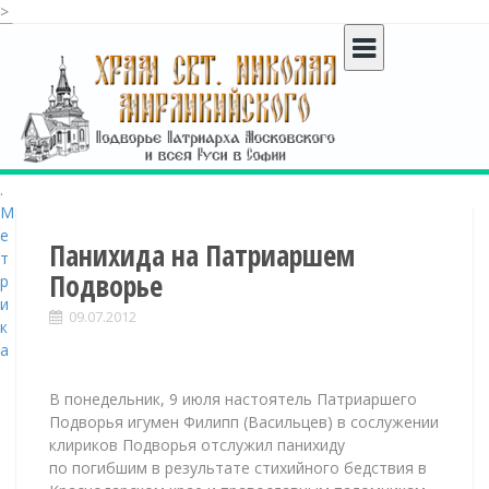
>
S
k
i
p
t
o
c
o
n
t
Панихида на Патриаршем
e
Подворье
n
t
09.07.2012
В понедельник, 9 июля настоятель Патриаршего
Подворья игумен Филипп (Васильцев) в сослужении
клириков Подворья отслужил панихиду
по погибшим в результате стихийного бедствия в