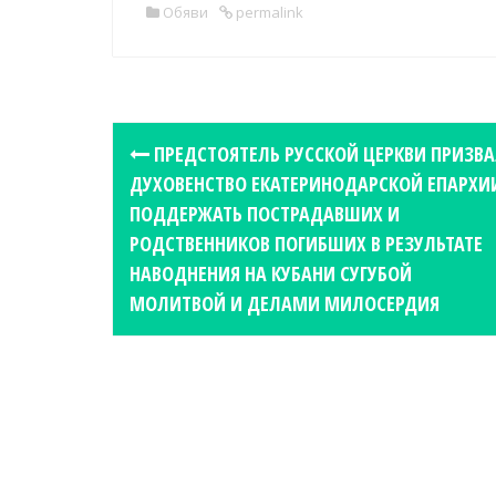
Обяви
permalink
P
ПРЕДСТОЯТЕЛЬ РУССКОЙ ЦЕРКВИ ПРИЗВ
o
ДУХОВЕНСТВО ЕКАТЕРИНОДАРСКОЙ ЕПАРХИ
s
ПОДДЕРЖАТЬ ПОСТРАДАВШИХ И
t
РОДСТВЕННИКОВ ПОГИБШИХ В РЕЗУЛЬТАТЕ
n
НАВОДНЕНИЯ НА КУБАНИ СУГУБОЙ
a
МОЛИТВОЙ И ДЕЛАМИ МИЛОСЕРДИЯ
v
i
g
a
t
i