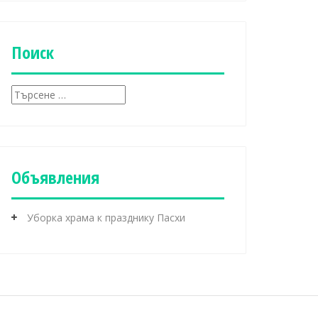
б
р
и
к
Поиск
и
Т
ъ
р
с
е
н
Объявления
е
з
а
Уборка храма к празднику Пасхи
: