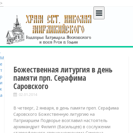
>
S
k
i
p
t
o
c
o
n
t
Божественная литургия в день
e
памяти прп. Серафима
n
Саровского
t
02.01.2014
В четверг, 2 января, в день памяти преп. Серафима
Саровского Божественную литургию на
Патриаршем Подворье возглавил настоятель
архимандрит Филипп (Васильцев) в сослужении
ставрофорного священноиконома Симеона