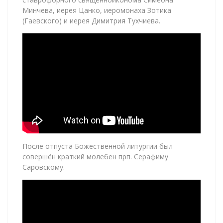
Минчева, иерея Цанко, иеромонаха Зотика
(Гаевского) и иерея Димитрия Тухчиева.
После отпуста Божественной литургии был
совершён краткий молебен прп. Серафиму
Саровскому.