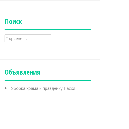
б
р
и
к
Поиск
и
Т
ъ
р
с
е
н
Объявления
е
з
а
Уборка храма к празднику Пасхи
: