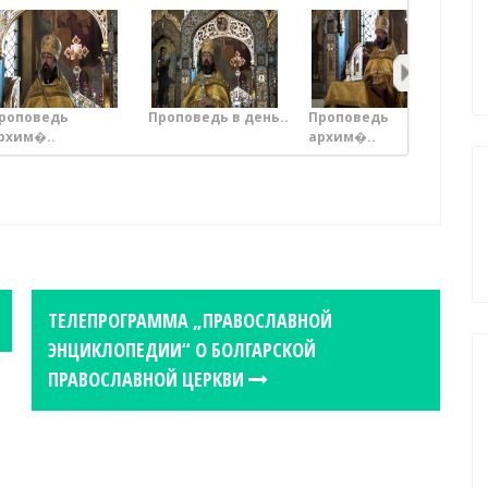
роповедь
Проповедь в день..
Проповедь
Пр
рхим�..
архим�..
ТЕЛЕПРОГРАММА „ПРАВОСЛАВНОЙ
ЭНЦИКЛОПЕДИИ“ О БОЛГАРСКОЙ
ПРАВОСЛАВНОЙ ЦЕРКВИ