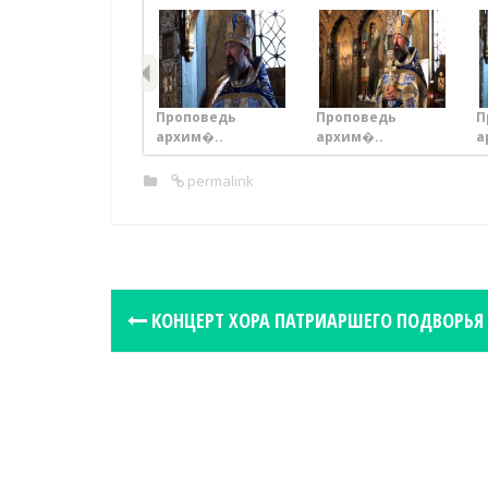
Проповедь
Проповедь
П
архим�..
архим�..
а
permalink
P
КОНЦЕРТ ХОРА ПАТРИАРШЕГО ПОДВОРЬЯ
o
s
t
n
a