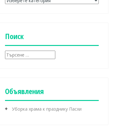
Р
у
б
р
и
к
Поиск
и
Т
ъ
р
с
е
н
Объявления
е
з
а
Уборка храма к празднику Пасхи
: