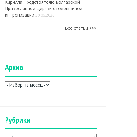
Кирилла Предстоятелю Болгарской
Православной Церкви с годовщиной
интронизации
30.06.2026
Все статьи >>>
оповедь архим..
Проповедь
Проповедь
Про
архим�..
дьяко�..
иер
Aрхив
A
р
х
и
в
Рубрики