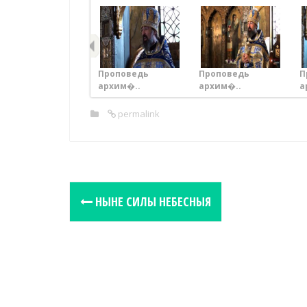
Проповедь
Проповедь
П
архим�..
архим�..
а
permalink
P
НЫНЕ СИЛЫ НЕБЕСНЫЯ
o
s
t
n
a