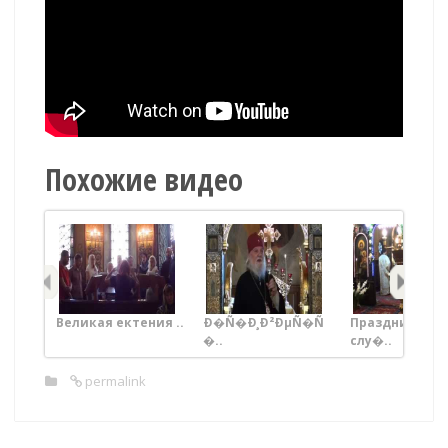
Похожие видео
Великая ектения ..
Ð�Ñ�Ð¸Ð²ÐµÑ�Ñ
Праздничная
�..
слу�..
permalink