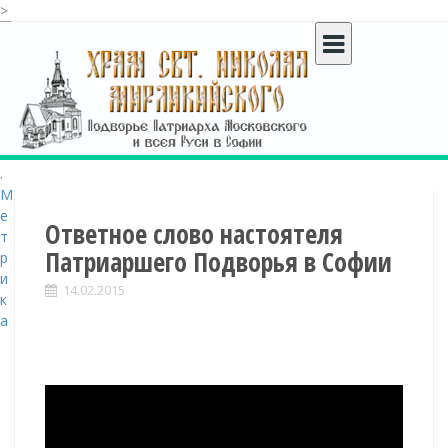
>
S
k
i
p
t
o
c
o
n
t
Ответное слово настоятеля
e
Патриаршего Подворья в Софии
n
t
14.02.2015