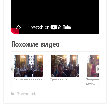
Похожие видео
Великая ектения ..
Трисвятое
Запричастны
ко�..
permalink