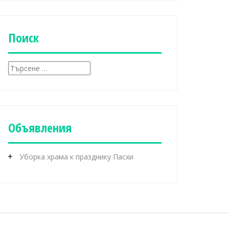
б
р
и
к
Поиск
и
Т
ъ
р
с
е
н
Объявления
е
з
а
Уборка храма к празднику Пасхи
: