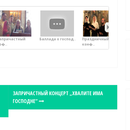
апричастный
Баллада о господ..
Праздничный
Тр
о�..
кон�..
Ар
ЗАПРИЧАСТНЫЙ КОНЦЕРТ „ХВАЛИТЕ ИМА
ГОСПОДНЕ“