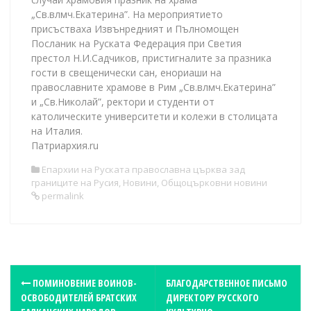
„Св.влмч.Екатерина”. На мероприятието
присъстваха Извънредният и Пълномощен
Посланик на Руската Федерация при Светия
престол Н.И.Садчиков, пристигналите за празника
гости в свещенически сан, енориаши на
православните храмове в Рим „Св.влмч.Екатерина”
и „Св.Николай”, ректори и студенти от
католическите университети и колежи в столицата
на Италия.
Патриархия.ru
Епархии на Руската православна църква зад
границите на Русия
,
Новини
,
Общоцърковни новини
permalink
P
ПОМИНОВЕНИЕ ВОИНОВ-
БЛАГОДАРСТВЕННОЕ ПИСЬМО
ОСВОБОДИТЕЛЕЙ БРАТСКИХ
ДИРЕКТОРУ РУССКОГО
o