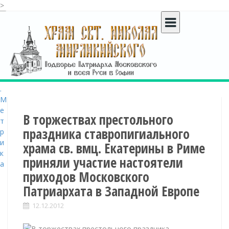
>
S
k
i
p
t
o
c
o
n
t
В торжествах престольного
e
праздника ставропигиального
n
храма св. вмц. Екатерины в Риме
t
приняли участие настоятели
приходов Московского
Патриархата в Западной Европе
12.12.2012