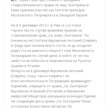
На 8-9 декември 2012 г. в Рим се състояха
тържества по случай храмовия празник на
ставопигиалния храм „Св. влмч. Екатерина“. По
покана на настоятеля йеромонах Антоний (Севрюк)
в града пристигнаха много гости, за да споделят
радостта на римската общност към Московската
Патриаршия по случай деня, в който се чества
паметта на небесната покровителка на Руската
Църква в Италия.
Вечерта на 8 декември йеромонах Антоний
(Севрюк), също така и клирикът на
Константинополската Патриаршия архимандрит
Корнилий, клириците от храма „Св. Екатерина“
йеромонах Атанасий (Потапов) и йеромонах
Амвросий (Мацегора) извършиха всенощно бдение.
На следващия ден в храма „Св. Екатерина“ беше
отслужена Божествена литургия. На