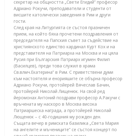
секретар на общността „Свети Егидий” професор
Адриано Рокучи, преподаватели и студенти от
висшите католически заведения в Рим и други
гости.
След края на Литургията се състоя празничен
прием, на който бяха прочетени поздравления от
председателя на Папския съвет за съдействие на
християнското единство кардинал Курт Кох и на
представителя на Патриарха на Москва и на цяла
Русия при Българския Патриарх игумен Филип
(Василцев), преди това служил в храма
Св.влмч.Екатерина” в Рим. С приветствени думи
към настоятеля и енорияшите се обърна професор
Адриано Рокучи, протойерей Вячеслав Бачин,
протойерей Николай Лищенюк. На свой ред
йеромонах Антоний поздрави професор А.Ракучи с
връчената му наскоро в Москва висока
Патриаршеска награда, а протойерей Николай
Лющенюк – с 40-годишния му рожден ден.
Същата вечер в римската базилика „Света Мария
на ангелите и мъчениците” се състоя концерт по
случай храмовия празник на храма