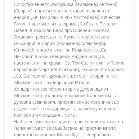
Богослужението съслужиха йеромонах Антоний
(Севрюк), настоятелят на ставропигиалната
енория „Св. Николай“ в Рим протойерей Вячеслав
Бачин, настоятелят на храма „Св.Св.ап. Петър и
Павел” в Карлови Вари протойерей Николай
Лищенюк, ректорът на Руската православна
семинария в Париж йеромонах Александър
(Синяков), настоятелят на Подворието „Св.
Николай“ в Бари свещеник Андрей Бойцов,
настоятелят на храма „Св. Три Светители“ в Париж
йеромонах Марк (Святогоров), клириците на храма
„Св. Екатерина“, духовенството от енориите на
Московската Патриаршия в Италия.
Концерт изнесе сборен хор на духовници от
Московската областна епархия и Коломенската
духовна семинария, пристигнали за празника със
съдействието на Дирекцията за международни
програми и Фондация „Мета”.
На богослужението присъстваше представител на
Папския съвет за съдействие на християнското
единство свещеник Милан Жуст, генералният