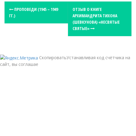
P
ПРОПОВЕДИ (1945 – 1949
ОТЗЫВ О КНИГЕ
ГГ.)
АРХИМАНДРИТА ТИХОНА
o
(ШЕВКУНОВА) «НЕСВЯТЫЕ
s
СВЯТЫЕ»
t
n
a
СкопироватьУстанавливая код счётчика на
v
сайт, вы соглашае
i
g
a
t
i
o
n