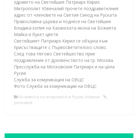
здравето на Светейшия Патриарх Кирил.
Митрополит Ювеналий прочете поздравителния
адрес от членовете на Светия Синод на Руската
Православна църква и поднесе на Светейшия
Владика копие на Казанската икона на Божията
Майка и букет цветя.
Светейшият Патриарх Кирил се обърна към
присъстващите с Първосветителско слово.
След това Негово Светейшество прие
поздравления от духовенството на гр. Москва.
Пресслужба на Московския Патриарх и на цяла
Русия
Служба за комуникация на ОВЦС
Фото Служба за комуникации на ОВЦС
Из живота на епархиите в Русия
,
Новини
permalink