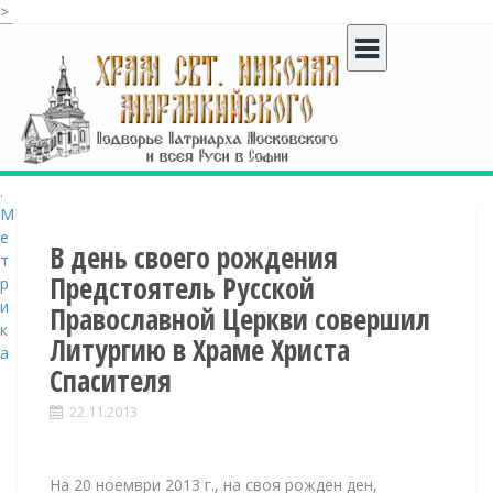
>
S
k
i
p
t
o
c
o
n
t
В день своего рождения
e
Предстоятель Русской
n
Православной Церкви совершил
t
Литургию в Храме Христа
Спасителя
22.11.2013
На 20 ноември 2013 г., на своя рожден ден,