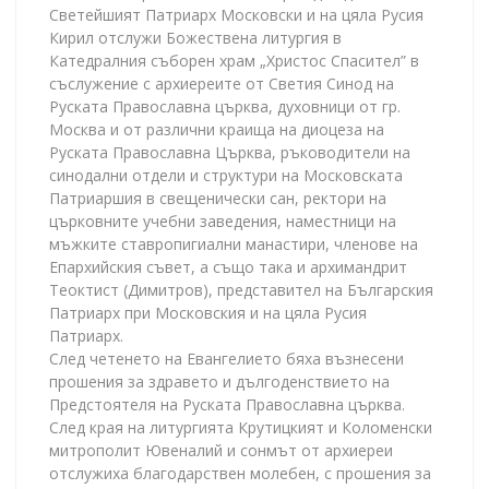
Светейшият Патриарх Московски и на цяла Русия
Кирил отслужи Божествена литургия в
Катедралния съборен храм „Христос Спасител” в
съслужение с архиереите от Светия Синод на
Руската Православна църква, духовници от гр.
Москва и от различни краища на диоцеза на
Руската Православна Църква, ръководители на
синодални отдели и структури на Московската
Патриаршия в свещенически сан, ректори на
църковните учебни заведения, наместници на
мъжките ставропигиални манастири, членове на
Епархийския съвет, а също така и архимандрит
Теоктист (Димитров), представител на Българския
Патриарх при Московския и на цяла Русия
Патриарх.
След четенето на Евангелието бяха възнесени
прошения за здравето и дългоденствието на
Предстоятеля на Руската Православна църква.
След края на литургията Крутицкият и Коломенски
митрополит Ювеналий и сонмът от архиереи
отслужиха благодарствен молебен, с прошения за