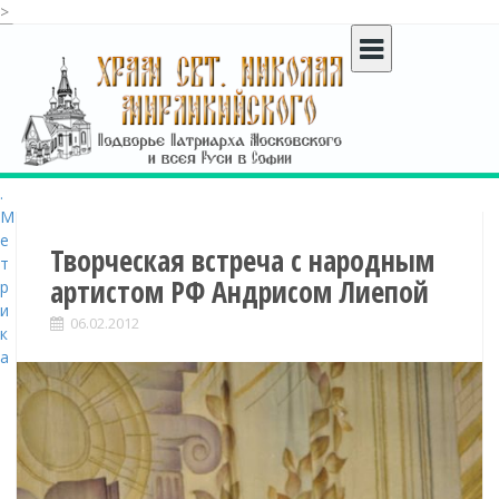
>
S
k
i
p
t
o
c
o
n
t
Творческая встреча с народным
e
артистом РФ Андрисом Лиепой
n
t
06.02.2012