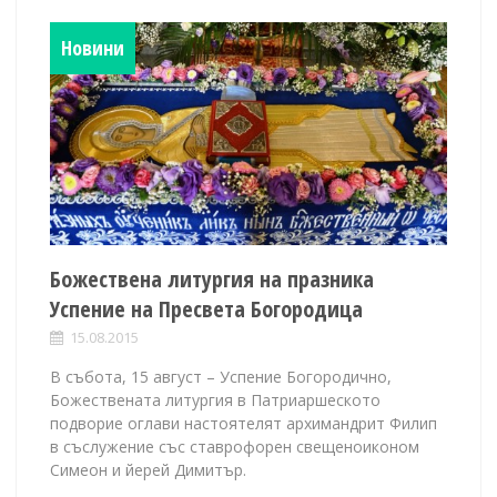
Новини
Божествена литургия на празника
Успение на Пресвета Богородица
15.08.2015
В събота, 15 август – Успение Богородично,
Божествената литургия в Патриаршеското
подворие оглави настоятелят архимандрит Филип
в съслужение със ставрофорен свещеноиконом
Симеон и йерей Димитър.