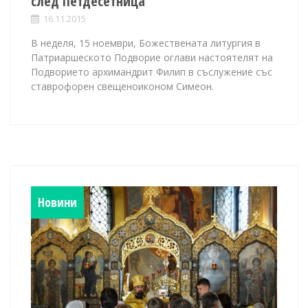
след Петдесетница
16.11.2015
В неделя, 15 ноември, Божествената литургия в
Патриаршеското Подворие оглави настоятелят на
Подворието архимандрит Филип в съслужение със
ставрофорен свещеноиконом Симеон.
Новини