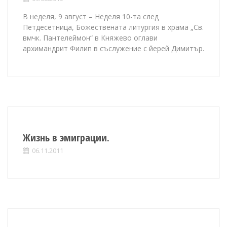
В неделя, 9 август – Неделя 10-та след
Петдесетница, Божествената литургия в храма „Св.
вмчк. Пантелеймон“ в Княжево оглави
архимандрит Филип в съслужение с йерей Димитър.
Жизнь в эмиграции.
06.11.2011