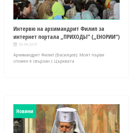
Интервю на архимандрит Филип за
интернет портала „ПРИХОДЬІ” („ЕНОРИИ”)
05.09.2015
Архимандрит Филип (Василцев): Моят първи
спомен е свързан с Църквата
Новини