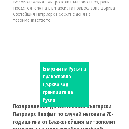
Волоколамският митрополит Иларион поздрави
Предстоятеля на Българската православна църква
Светейшия Патриарх Неофит с деня на
тезоименитството.
Епархии на Руската
православна
църква зад
границите на
Русия
Поздравление до Светейшия Български
Патриарх Неофит по случай неговата 70-
годишнина от Блаженейшия митрополит