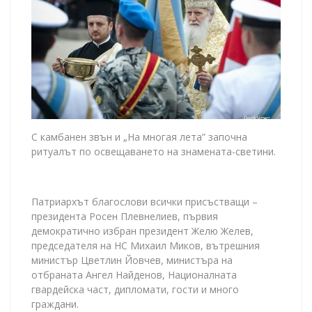
С камбанен звън и „На многая лета” започна
ритуалът по освещаването на знамената-светини.
Патриархът благослови всички присъстващи –
президента Росен Плевнелиев, първия
демократично избран президент Желю Желев,
председателя на НС Михаил Миков, вътрешния
министър Цветлин Йовчев, министъра на
отбраната Ангел Найденов, Националната
гвардейска част, дипломати, гости и много
граждани.