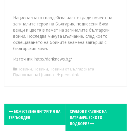
Националната гвардейска част отдаде почест на
загиналите герои на България, поднесени бяха
венци и цветя в памет на загиналите български
воини. Последва минута мълчание, след което
освещаването на бойните знамена завърши с
българския химн.
Източник: http://dariknews.bg/
Новини
,
Новини
,
Новини от Българската
Православна Църква
permalink
P
БОЖЕСТВЕНА ЛИТУРГИЯ НА
ХРАМОВ ПРАЗНИК НА
ГЕРГЬОВДЕН
ПАТРИАРШЕСКОТО
o
ПОДВОРИЕ
s