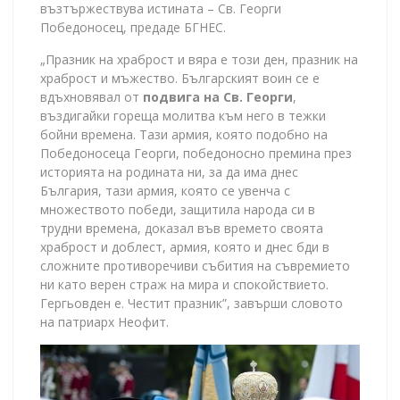
възтържествува истината – Св. Георги
Победоносец, предаде БГНЕС.
„Празник на храброст и вяра е този ден, празник на
храброст и мъжество. Българският воин се е
вдъхновявал от
подвига на Св. Георги
,
въздигайки гореща молитва към него в тежки
бойни времена. Тази армия, която подобно на
Победоносеца Георги, победоносно премина през
историята на родината ни, за да има днес
България, тази армия, която се увенча с
множеството победи, защитила народа си в
трудни времена, доказал във времето своята
храброст и доблест, армия, която и днес бди в
сложните противоречиви събития на съвремието
ни като верен страж на мира и спокойствието.
Гергьовден е. Честит празник”, завърши словото
на патриарх Неофит.