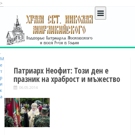
>
S
k
i
p
t
o
c
o
n
t
Патриарх Неофит: Този ден е
e
празник на храброст и мъжество
n
t
06.05.2014