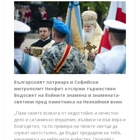
Българският патриарх и Софийски
митрополит Неофит отслужи тържествен
Водосвет на бойните знамена и знамената-
светини пред паметника на Незнайния воин
.
„Пази силите всякога от недостойно и нечестно
дело и сатанинско внушение, възвиси ги във вяра и
благодетел, та по примера на твоите светци да
служат неотстъпно, да бъдат предадени на тебе,
началникът на небесните войнства. Окриляй с