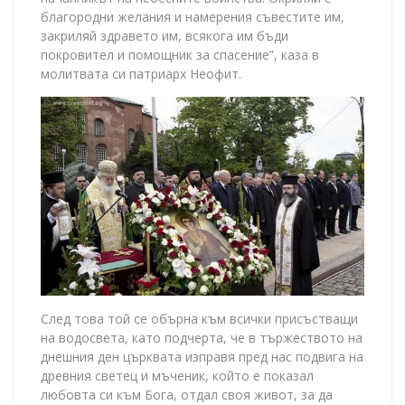
благородни желания и намерения съвестите им,
закриляй здравето им, всякога им бъди
покровител и помощник за спасение”, каза в
молитвата си патриарх Неофит.
След това той се обърна към всички присъстващи
на водосвета, като подчерта, че в тържеството на
днешния ден църквата изправя пред нас подвига на
древния светец и мъченик, който е показал
любовта си към Бога, отдал своя живот, за да