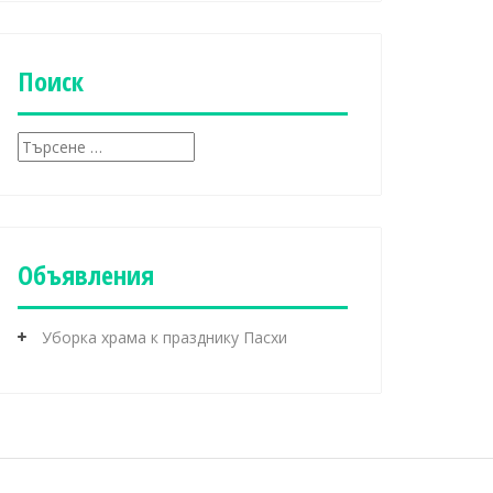
б
р
и
к
Поиск
и
Т
ъ
р
с
е
н
Объявления
е
з
а
Уборка храма к празднику Пасхи
: