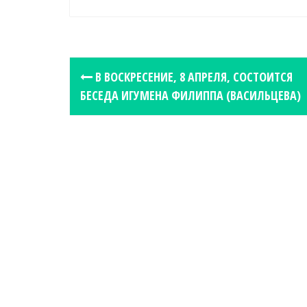
P
В ВОСКРЕСЕНИЕ, 8 АПРЕЛЯ, СОСТОИТСЯ
o
БЕСЕДА ИГУМЕНА ФИЛИППА (ВАСИЛЬЦЕВА)
s
t
n
a
v
i
g
a
t
i
o