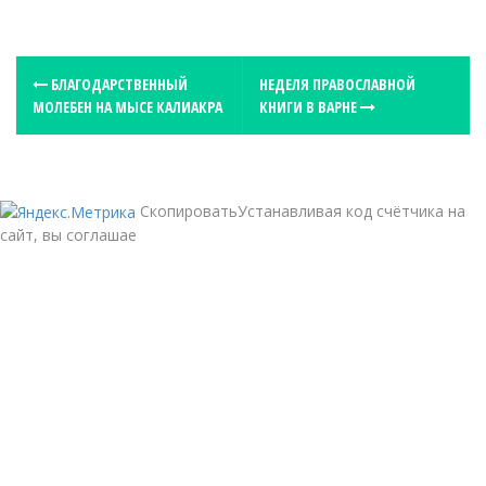
P
БЛАГОДАРСТВЕННЫЙ
НЕДЕЛЯ ПРАВОСЛАВНОЙ
МОЛЕБЕН НА МЫСЕ КАЛИАКРА
КНИГИ В ВАРНЕ
o
s
t
n
СкопироватьУстанавливая код счётчика на
a
сайт, вы соглашае
v
i
g
a
t
i
o
n