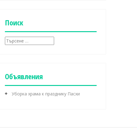
б
р
и
к
Поиск
и
Т
ъ
р
с
е
н
Объявления
е
з
а
Уборка храма к празднику Пасхи
: