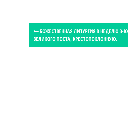
P
БОЖЕСТВЕННАЯ ЛИТУРГИЯ В НЕДЕЛЮ 3-Ю
o
ВЕЛИКОГО ПОСТА, КРЕСТОПОКЛОННУЮ.
s
t
n
a
v
i
g
a
t
i
o