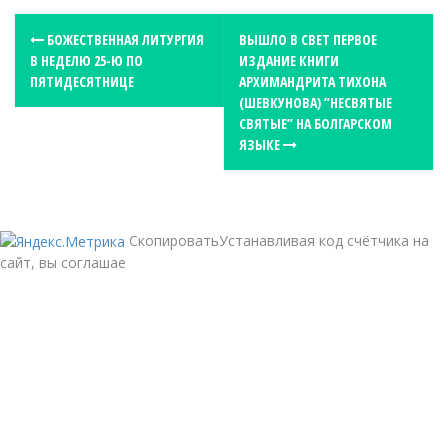
P
БОЖЕСТВЕННАЯ ЛИТУРГИЯ
ВЫШЛО В СВЕТ ПЕРВОЕ
В НЕДЕЛЮ 25-Ю ПО
ИЗДАНИЕ КНИГИ
o
ПЯТИДЕСЯТНИЦЕ
АРХИМАНДРИТА ТИХОНА
s
(ШЕВКУНОВА) ”НЕСВЯТЫЕ
t
СВЯТЫЕ” НА БОЛГАРСКОМ
ЯЗЫКЕ
n
a
v
i
СкопироватьУстанавливая код счётчика на
g
сайт, вы соглашае
a
t
i
o
n