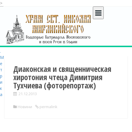
>
S
k
i
p
t
o
c
o
n
t
Диаконская и священническая
e
хиротония чтеца Димитрия
n
Тухчиева (фоторепортаж)
t
21.12.2013
Новини
permalink