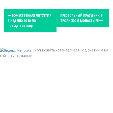
P
БОЖЕСТВЕННАЯ ЛИТУРГИЯ
ПРЕСТОЛЬНЫЙ ПРАЗДНИК В
В НЕДЕЛЮ 10-Ю ПО
ТРОЯНСКОМ МОНАСТЫРЕ
o
ПЯТИДЕСЯТНИЦЕ
s
t
n
a
СкопироватьУстанавливая код счётчика на
сайт, вы соглашае
v
i
g
a
t
i
o
n