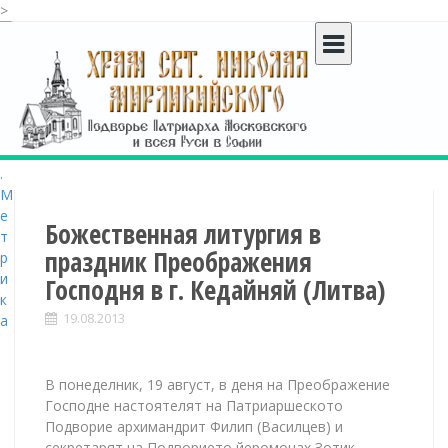
>
S
k
i
p
t
o
c
o
n
t
Божественная литургия в
e
праздник Преображения
n
Господня в г. Кедайняй (Литва)
t
19.08.2013
В понеделник, 19 август, в деня на Преображение
Господне настоятелят на Патриаршеското
Подворие архимандрит Филип (Василцев) и
секретарят на Подворието йеромонах Зотик