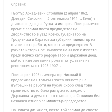
Справка:
Пьотър Аркадиевич Столипин (2 април 1862,
Дрезден, Саксония – 5 септември 1911 г., Киев) е
държавен деец на Руската империя. През различно
време е заемал поста предводител на
дворянството в уезд Ковно, губернатор на
Гродненска и Саратовска губернии, министър на
вътрешните работи, министър-председател. В
руската история от началото на ХХ век е известен
преди всичко като реформатор и държавен деец,
който е изиграл важна роля в потушаване на
революцията от 1905-1907 г.
През април 1906 г. император Николай ІІ
предложил на Столипин поста министър на
вътрешните работи на Русия. Скоро след това
правителството било разпуснато заедно с
Държавната дума от І-то свикване, а Столипин бил
назначен отново за министър-председател.
На новата длъжност, която той заемал до своето