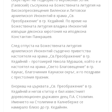
(Гаевский) съслужиха на Божествената литургия на
Високопреосвещения Виленски и Литовски
архиепископ Инокентий в храма „Св.
Преображение” в гр. Кедайняй. По време на
Божествената литургия владика Инокентий
извърши дяконска хиротония на иподякона
Константин Панкрашев.
След отпуста на Божествената литургия
архиепископ Инокентий сърдечно приветства
настоятеля на храма „Св.Преображение” в гр.
Кедайняй – протоиерей Никола Мурашов, който е и
настоятел на храма „Свето Благовещение” в гр.
Каунас, благочинния Каунаски окръг, и го поздрави
с престолния празник.
Енориаш на църквата „Св. Преображение” в гр.
Кедайняй и негов ктитор е бил известният
дореволюционен държавен деец П.А. Столипин.
Имението на Столипини в Калнеберже се
намирало близо до гр. Кедайнян.