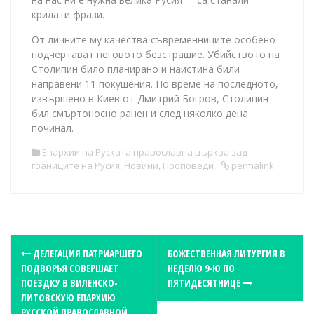
крилати фрази.
От личните му качества съвременниците особено
подчертават неговото безстрашие. Убийството на
Столипин било планирано и наистина били
направени 11 покушения. По време на последното,
извършено в Киев от Дмитрий Богров, Столипин
бил смъртоносно ранен и след няколко дена
починал.
Епархии на Руската православна църква зад
границите на Русия
,
Новини
,
Проповеди
permalink
P
ДЕЛЕГАЦИЯ ПАТРИАРШЕГО
БОЖЕСТВЕННАЯ ЛИТУРГИЯ В
ПОДВОРЬЯ СОВЕРШАЕТ
НЕДЕЛЮ 9-Ю ПО
o
ПОЕЗДКУ В ВИЛЕНСКО-
ПЯТИДЕСЯТНИЦЕ
s
ЛИТОВСКУЮ ЕПАРХИЮ
РУССКОЙ ПРАВОСЛАВНОЙ