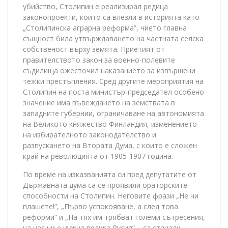
убийство, Столипин е реализирал редица
законопроекти, които са влезли в историята като
„Столипинска аграрна реформа”, чието главна
същност била утвърждаването на частната селска
собственост върху земята. Приетият от
правителството закон за военно-полевите
съдилища ожесточил наказанието за извършени
тежки престъпления. Сред другите мероприятия на
Столипин на поста министър-председател особено
значение има въвеждането на земствата в
западните губернии, ограничаване на автономията
на Великото княжество Финландия, изменението
на избирателното законодателство и
разпускането на Втората Дума, с които е сложен
край на революцията от 1905-1907 година.
По време на изказванията си пред депутатите от
Държавната дума са се проявили ораторските
способности на Столипин. Неговите фрази „Не ни
плашете!”, „Първо успокояване, а след това
реформи” и „На тях им трябват големи сътресения,
на нас ни е нужна велика Русия” – са станали