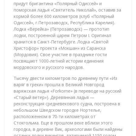
придут бригантина «Полярный Одиссей» и
поморская ладья «Святитель Николай», оставив за
кормой более 600 километров (клуб «Полярный
Одиссей», г.Петрозаводск, Республика Карелия).
Лодка «Верейка» (Петрозаводск) — прототип
лодки, построенной царем Петром I. Оригинал
хранится в Санкт-Петербурге. Лодка «Святой
Христофор» проекта «Мокшан» из Саранска
(Мордовия). Свое участие в празднике гости
посвящают 1000-летней истории единения
мордовского и русского народов.
Тысячу двести километров по древнему пути «Из
варяг в греки» прошла в Великий Новгород
варяжская ладья «Forkorne» (в переводе на русский
«Старый ветер»). Деревянная ладья —
реконструкция средневекового судна, построена в
небольшом Шведском городке Нортелье,
расположенном в 70-ти километрах от
Стокгольма. Еще в прошлом веке вблизи этого
городка, в деревне Вик, археологами были найдены
останки лодки викингов, датируемой 1150 годом.