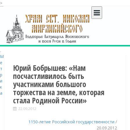
>
S
k
i
p
t
o
c
o
n
t
Юрий Бобрышев: «Нам
e
посчастливилось быть
n
участниками большого
t
торжества на земле, которая
стала Родиной России»
22.09.2012
1150-летие Российской государственности
/
20.09.2012