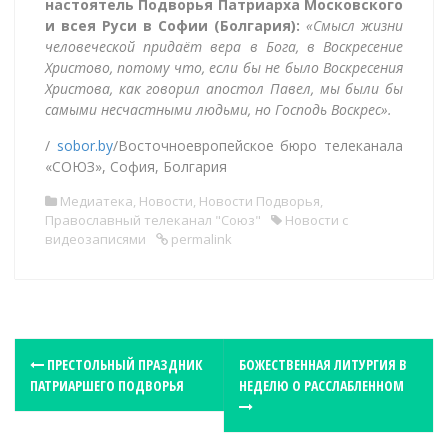
настоятель Подворья Патриарха Московского
и всея Руси в Софии (Болгария):
«Смысл жизни
человеческой придаёт вера в Бога, в Воскресение
Христово, потому что, если бы не было Воскресения
Христова, как говорил апостол Павел, мы были бы
самыми несчастными людьми, но Господь Воскрес».
/
sobor.by
/Восточноевропейское бюро телеканала
«СОЮЗ», София, Болгария
Медиатека
,
Новости
,
Новости Подворья
,
Православный телеканал "Союз"
Новости с
видеозаписями
permalink
P
ПРЕСТОЛЬНЫЙ ПРАЗДНИК
БОЖЕСТВЕННАЯ ЛИТУРГИЯ В
ПАТРИАРШЕГО ПОДВОРЬЯ
НЕДЕЛЮ О РАССЛАБЛЕННОМ
o
s