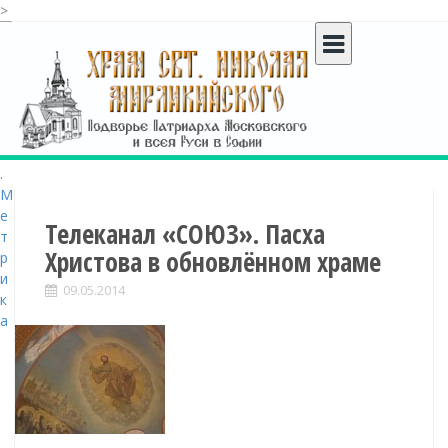
>
S
k
i
p
t
o
c
o
n
t
Телеканал «СОЮЗ». Пасха
e
Христова в обновлённом храме
n
t
09.05.2014