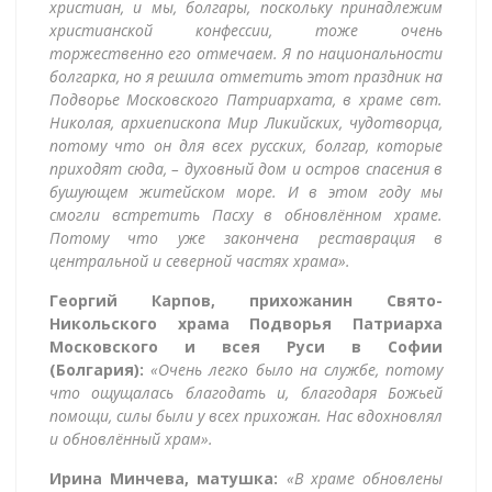
христиан, и мы, болгары, поскольку принадлежим
христианской конфессии, тоже очень
торжественно его отмечаем. Я по национальности
болгарка, но я решила отметить этот праздник на
Подворье Московского Патриархата, в храме свт.
Николая, архиепископа Мир Ликийских, чудотворца,
потому что он для всех русских, болгар, которые
приходят сюда, – духовный дом и остров спасения в
бушующем житейском море. И в этом году мы
смогли встретить Пасху в обновлённом храме.
Потому что уже закончена реставрация в
центральной и северной частях храма».
Георгий Карпов, прихожанин Свято-
Никольского храма Подворья Патриарха
Московского и всея Руси в Софии
(Болгария):
«Очень легко было на службе, потому
что ощущалась благодать и, благодаря Божьей
помощи, силы были у всех прихожан. Нас вдохновлял
и обновлённый храм».
Ирина Минчева, матушка:
«В храме обновлены