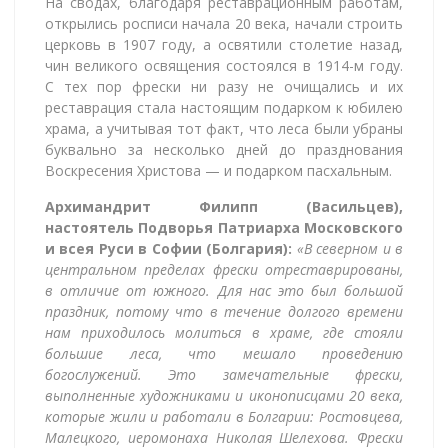
На сводах, благодаря реставрационным работам,
открылись росписи начала 20 века, начали строить
церковь в 1907 году, а освятили столетие назад,
чин великого освящения состоялся в 1914-м году.
С тех пор фрески ни разу не очищались и их
реставрация стала настоящим подарком к юбилею
храма, а учитывая тот факт, что леса были убраны
буквально за несколько дней до празднования
Воскресения Христова — и подарком пасхальным.
Архимандрит Филипп (Васильцев),
настоятель Подворья Патриарха Московского
и всея Руси в Софии (Болгария):
«В северном и в
центральном пределах фрески отреставрированы,
в отличие от южного. Для нас это был большой
праздник, потому что в течение долгого времени
нам приходилось молиться в храме, где стояли
большие леса, что мешало проведению
богослужений. Это замечательные фрески,
выполненные художниками и иконописцами 20 века,
которые жили и работали в Болгарии: Ростовцева,
Малецкого, иеромонаха Николая Шелехова. Фрески