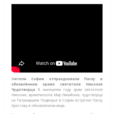
Ж
ители Софии отпраздновали Пасху в
обновлённом храме святителя Николая
Чудотворца
В нынешнем году храм святителя
Николая, архиепископа Мир Ликийских, чудотворца
на Патриаршем Подворье в Софии встретил Пасху
Христову в обновлённом виде.