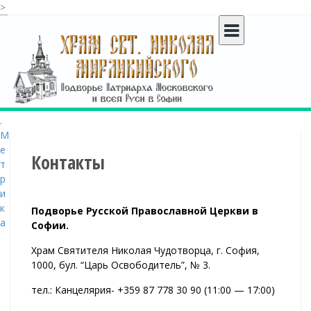
>
S
k
i
p
t
o
c
o
n
t
Контакты
e
n
t
Подворье Русской Православной Церкви в
Софии.
Храм Святителя Николая Чудотворца, г. София,
1000, бул. “Царь Освободитель”, № 3.
тел.: Канцелярия- +359 87 778 30 90 (11:00 — 17:00
)