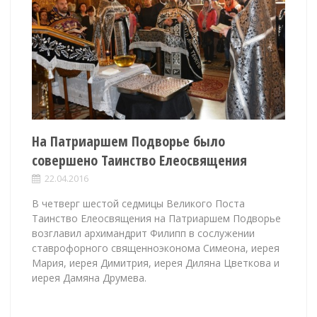
На Патриаршем Подворье было
совершено Таинство Елеосвящения
22.04.2016
В четверг шестой седмицы Великого Поста
Таинство Елеосвящения на Патриаршем Подворье
возглавил архимандрит Филипп в сослужении
ставрофорного священноэконома Симеона, иерея
Мария, иерея Димитрия, иерея Диляна Цветкова и
иерея Дамяна Друмева.