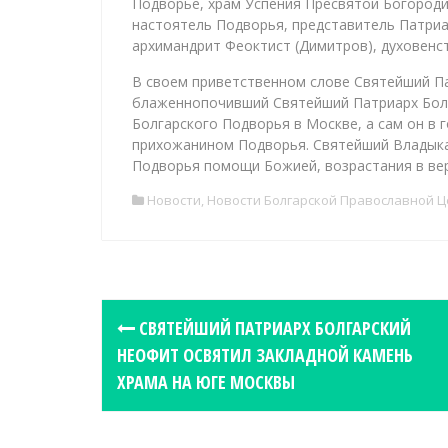
Подворье, храм Успения Пресвятой Богороди
настоятель Подворья, представитель Патри
архимандрит Феоктист (Димитров), духовенс
В своем приветственном слове Святейший П
блаженнопочивший Святейший Патриарх Болг
Болгарского Подворья в Москве, а сам он в
прихожанином Подворья. Святейший Владыка
Подворья помощи Божией, возрастания в вер
Новости
,
Новости Болгарской Православной 
P
СВЯТЕЙШИЙ ПАТРИАРХ БОЛГАРСКИЙ
o
НЕОФИТ ОСВЯТИЛ ЗАКЛАДНОЙ КАМЕНЬ
s
ХРАМА НА ЮГЕ МОСКВЫ
t
n