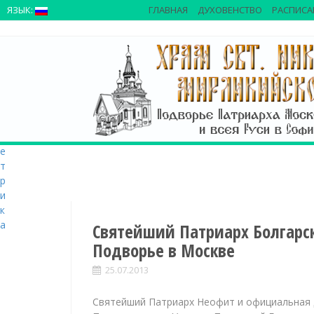
>
ЯЗЫК:
ГЛАВНАЯ
ДУХОВЕНСТВО
РАСПИСА
S
k
i
p
t
o
c
o
n
t
e
n
t
Святейший Патриарх Болгарс
Подворье в Москве
25.07.2013
Святейший Патриарх Неофит и официальная 