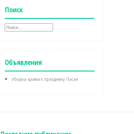
и
к
Поиск
и
Н
а
й
т
и
:
Объявления
Уборка храма к празднику Пасхи
Последние публикации