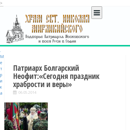
>
S
k
i
p
t
o
c
o
n
t
Патриарх Болгарский
e
Неофит:«Сегодня праздник
n
храбрости и веры»
t
06.05.2014