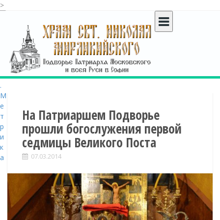
>
S
k
i
p
t
o
c
o
n
t
На Патриаршем Подворье
e
прошли богослужения первой
n
седмицы Великого Поста
t
07.03.2014