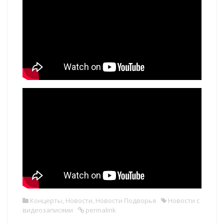
Концерты
,
Новости
,
Новости Подворья
Новости с
видеозаписями
permalink