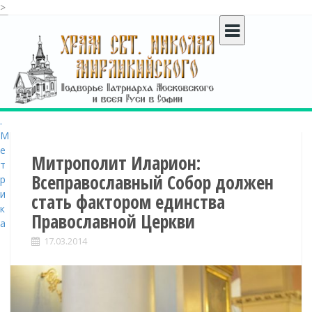
>
S
k
i
p
t
o
c
o
n
t
Митрополит Иларион:
e
Всеправославный Собор должен
n
стать фактором единства
t
Православной Церкви
17.03.2014