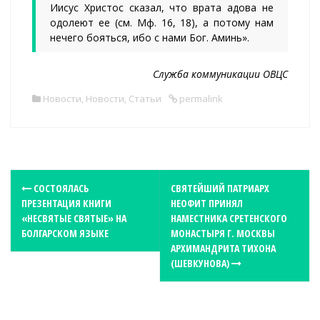
Иисус Христос сказал, что врата адова не
одолеют ее (см. Мф. 16, 18), а потому нам
нечего бояться, ибо с нами Бог. Аминь».
Служба коммуникации ОВЦС
Новости
,
Новости
,
Статьи
permalink
P
СОСТОЯЛАСЬ
СВЯТЕЙШИЙ ПАТРИАРХ
ПРЕЗЕНТАЦИЯ КНИГИ
НЕОФИТ ПРИНЯЛ
o
«НЕСВЯТЫЕ СВЯТЫЕ» НА
НАМЕСТНИКА СРЕТЕНСКОГО
s
БОЛГАРСКОМ ЯЗЫКЕ
МОНАСТЫРЯ Г. МОСКВЫ
t
АРХИМАНДРИТА ТИХОНА
(ШЕВКУНОВА)
n
a
v