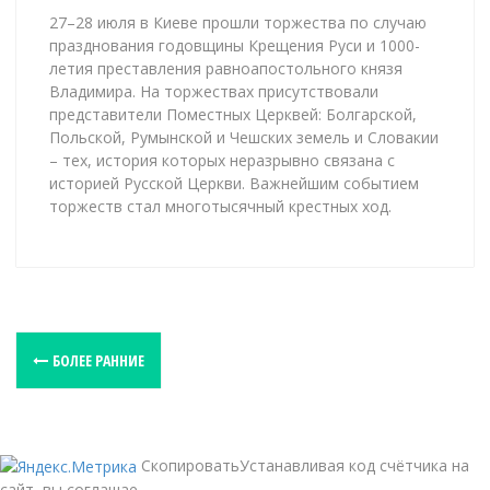
27–28 июля в Киеве прошли торжества по случаю
празднования годовщины Крещения Руси и 1000-
летия преставления равноапостольного князя
Владимира. На торжествах присутствовали
представители Поместных Церквей: Болгарской,
Польской, Румынской и Чешских земель и Словакии
– тех, история которых неразрывно связана с
историей Русской Церкви. Важнейшим событием
торжеств стал многотысячный крестных ход.
P
БОЛЕЕ РАННИЕ
o
s
t
СкопироватьУстанавливая код счётчика на
s
сайт, вы соглашае