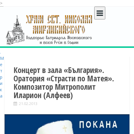
>
S
k
i
p
t
o
c
o
n
t
Концерт в зала «България».
e
Оратория «Страсти по Матея».
n
Композитор Митрополит
t
Иларион (Алфеев)
21.02.2013