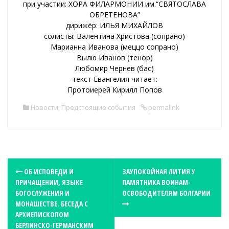
при участии: ХОРА ФИЛАРМОНИИ им.“СВЯТОСЛАВА
ОБРЕТЕНОВА”
дирижёр: ИЛЬЯ МИХАЙЛОВ
солисты: Валентина Христова (сопрано)
Марианна Иванова (меццо сопрано)
Вылю Иванов (тенор)
Любомир Чернев (бас)
текст Евангелия читает:
Протоиерей Кирилл Попов
Новости
,
Предстоящие события
permalink
P
ОБ ИСПОВЕДИ И
ЗАУПОКОЙНАЯ ЛИТИЯ У
ПРИЧАЩЕНИИ, ЯЗЫКЕ
ПАМЯТНИКА ВОИНАМ-
o
БОГОСЛУЖЕНИЯ И
ОСВОБОДИТЕЛЯМ БОЛГАРИИ
s
МОНАШЕСТВЕ. БЕСЕДА С
t
АРХИЕПИСКОПОМ
БЕРЛИНСКО-ГЕРМАНСКИМ