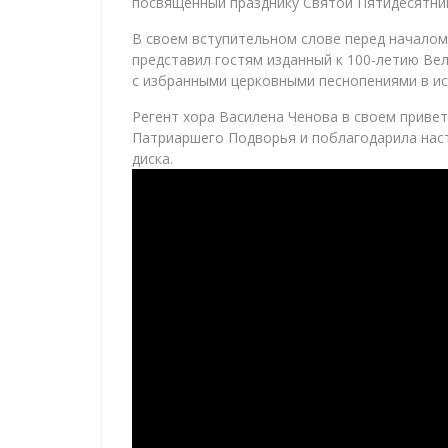
посвященный празднику Святой Пятидесятни
В своем вступительном слове перед началом
представил гостям изданный к 100-летию Ве
с избранными церковными песнопениями в и
Регент хора Василена Ченова в своем приве
Патриаршего Подворья и поблагодарила нас
диска.