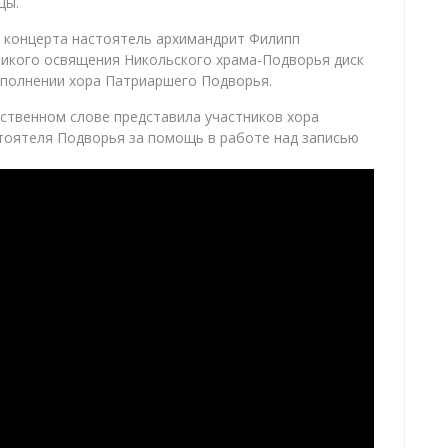
цы.
 концерта настоятель архимандрит Филипп
ликого освящения Никольского храма-Подворья диск
сполнении хора Патриаршего Подворья.
тственном слове представила участников хора
тоятеля Подворья за помощь в работе над записью