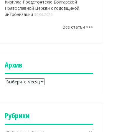
Кирилла Предстоятелю Болгарской
Православной Церкви с годовщиной
интронизации
30.06.2026
Все статьи >>>
Aрхив
A
р
х
и
в
Рубрики