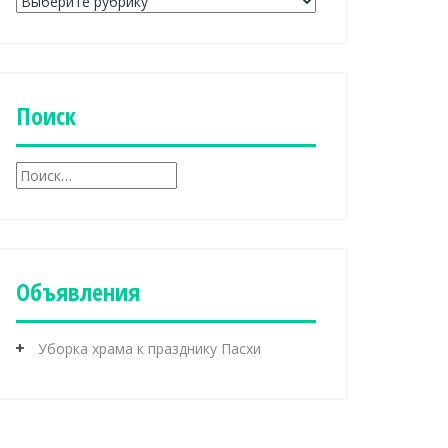
Р
у
б
р
и
к
Поиск
и
Н
а
й
т
и
:
Объявления
Уборка храма к празднику Пасхи