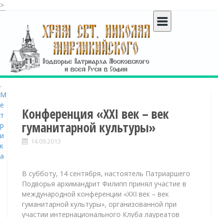
>
S
k
i
p
t
o
c
o
n
t
Конференция «XXI век – век
e
гуманитарной культуры»
n
t
14.09.2013
В субботу, 14 сентября, настоятель Патриаршего
Подворья архимандрит Филипп принял участие в
международной конференции «XXI век – век
гуманитарной культуры», организованной при
участии интернационального Клуба лауреатов