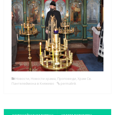
Новости
,
Новости храма
,
Проповеди
,
Храм Св.
Пантелеймона в Княжево
permalink