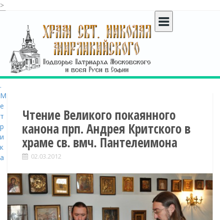
>
S
k
i
p
t
o
c
o
n
t
Чтение Великого покаянного
e
канона прп. Андрея Критского в
n
храме св. вмч. Пантелеимона
t
02.03.2012