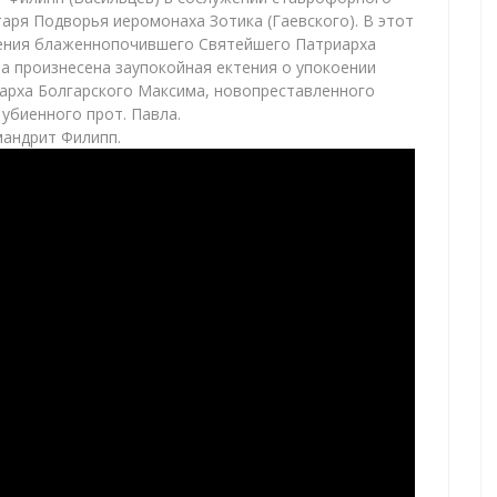
ря Подворья иеромонаха Зотика (Гаевского). В этот
ления блаженнопочившего Святейшего Патриарха
а произнесена заупокойная ектения о упокоении
рха Болгарского Максима, новопреставленного
убиенного прот. Павла.
мандрит Филипп.