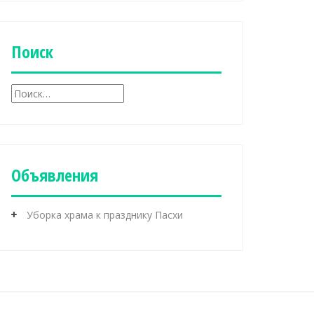
б
р
и
к
Поиск
и
Н
а
й
т
и
:
Объявления
Уборка храма к празднику Пасхи