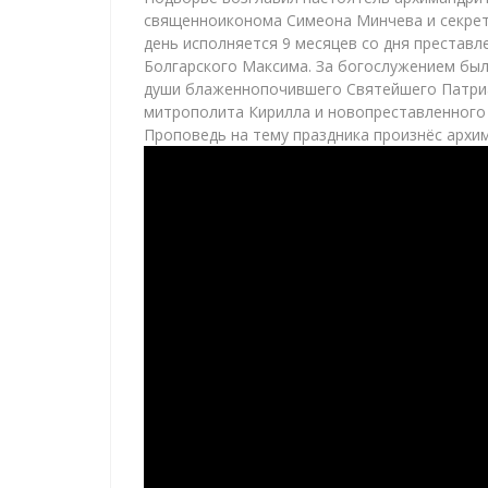
священноиконома Симеона Минчева и секрета
день исполняется 9 месяцев со дня престав
Болгарского Максима. За богослужением был
души блаженнопочившего Святейшего Патриа
митрополита Кирилла и новопреставленного 
Проповедь на тему праздника произнёс архи