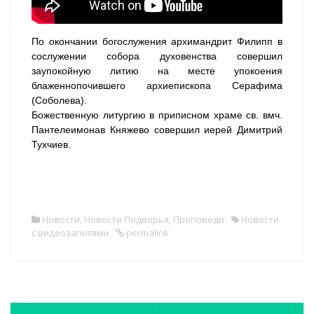
По окончании богослужения архимандрит Филипп в
сослужении собора духовенства совершил
заупокойную литию на месте упокоения
блаженнопочившего архиепископа Серафима
(Соболева).
Божественную литургию в приписном храме св. вмч.
Пантелеимонав Княжево совершил иерей Димитрий
Тухчиев.
Новости
,
Новости Подворья
,
Проповеди
Новости
с видеозаписями
permalink