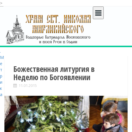
>
S
k
i
p
t
o
c
o
n
t
Божественная литургия в
e
Неделю по Богоявлении
n
t
11.01.2015