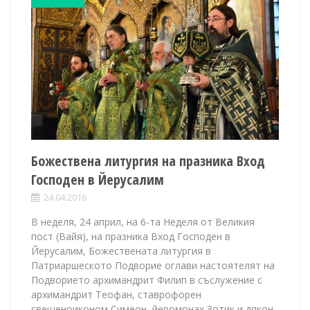
Божествена литургия на празника Вход
Господен в Йерусалим
24.04.2016
В неделя, 24 април, на 6-та Неделя от Великия
пост (Вайя), на празника Вход Господен в
Йерусалим, Божествената литургия в
Патриаршеското Подворие оглави настоятелят на
Подворието архимандрит Филип в съслужение с
архимандрит Теофан, ставрофорен
свещеноиконом Симеон, йеромонах Зотик и дякон