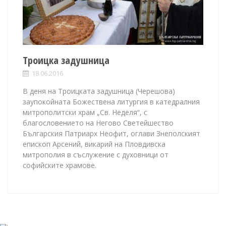
Троицка задушница
18.06.2016
В деня на Троицката задушница (Черешова)
заупокойната Божествена литургия в катедралния
митрополитски храм „Св. Неделя“, с
благословението на Негово Светейшество
Българския Патриарх Неофит, оглави Знеполският
епископ Арсений, викарий на Пловдивска
митрополия в съслужение с духовници от
софийските храмове.