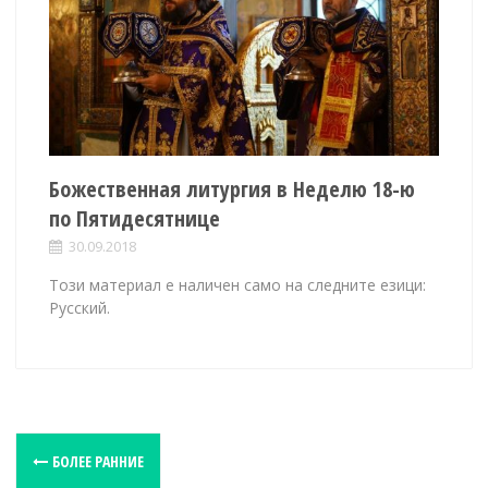
Божественная литургия в Неделю 18-ю
по Пятидесятнице
30.09.2018
Този материал е наличен само на следните езици:
Русский.
P
БОЛЕЕ РАННИЕ