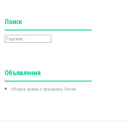
б
р
и
к
Поиск
и
Т
ъ
р
с
е
н
Объявления
е
з
а
Уборка храма к празднику Пасхи
: