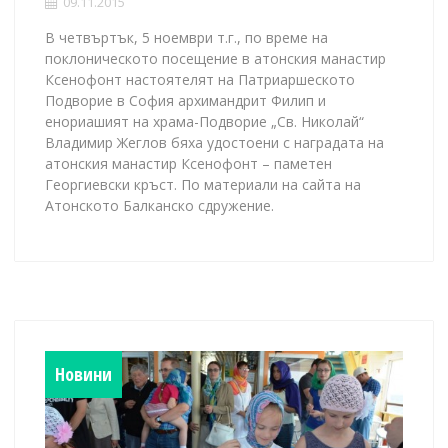
09.11.2015
В четвъртък, 5 ноември т.г., по време на
поклоническото посещение в атонския манастир
Ксенофонт настоятелят на Патриаршеското
Подворие в София архимандрит Филип и
енориашият на храма-Подворие „Св. Николай“
Владимир Жеглов бяха удостоени с наградата на
атонския манастир Ксенофонт – паметен
Георгиевски кръст. По материали на сайта на
Атонското Балканско сдружение.
Новини