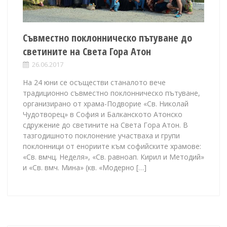
Съвместно поклонническо пътуване до
светините на Света Гора Атон
26.06.2017
На 24 юни се осъществи станалото вече
традиционно съвместно поклонническо пътуване,
организирано от храма-Подворие «Св. Николай
Чудотворец» в София и Балканското Атонско
сдружение до светините на Света Гора Атон. В
тазгодишното поклонение участваха и групи
поклонници от енориите към софийските храмове:
«Св. вмчц. Неделя», «Св. равноап. Кирил и Методий»
и «Св. вмч. Мина» (кв. «Модерно […]