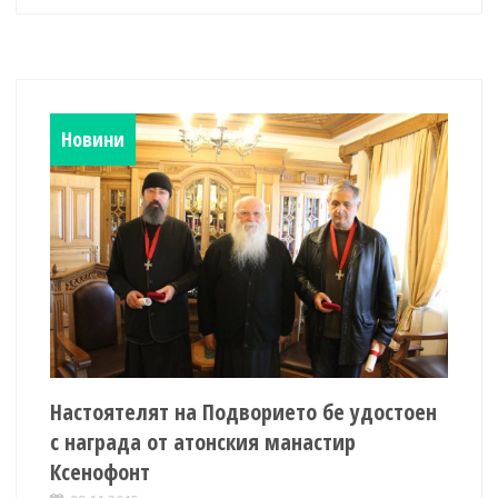
Новини
Настоятелят на Подворието бе удостоен
с награда от атонския манастир
Ксенофонт