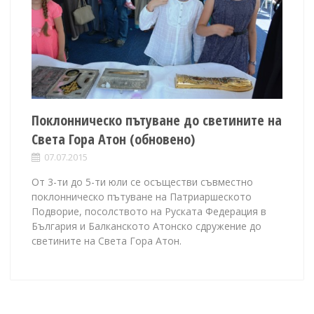
Поклонническо пътуване до светините на
Света Гора Атон (обновено)
07.07.2015
От 3-ти до 5-ти юли се осъществи съвместно
поклонническо пътуване на Патриаршеското
Подворие, посолството на Руската Федерация в
България и Балканското Атонско сдружение до
светините на Света Гора Атон.